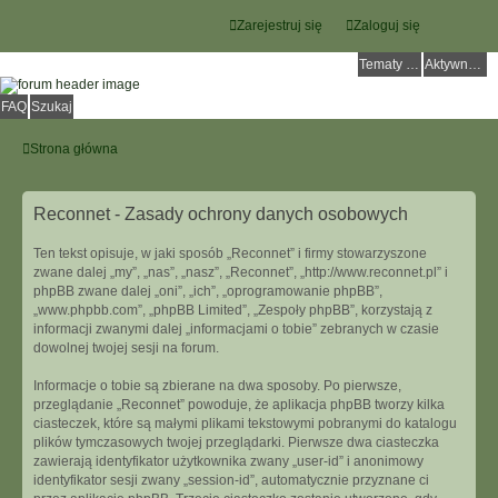
Zarejestruj się
Zaloguj się
Tematy bez odpowiedzi
Aktywne tematy
FAQ
Szukaj
Strona główna
Reconnet - Zasady ochrony danych osobowych
Ten tekst opisuje, w jaki sposób „Reconnet” i firmy stowarzyszone
zwane dalej „my”, „nas”, „nasz”, „Reconnet”, „http://www.reconnet.pl” i
phpBB zwane dalej „oni”, „ich”, „oprogramowanie phpBB”,
„www.phpbb.com”, „phpBB Limited”, „Zespoły phpBB”, korzystają z
informacji zwanymi dalej „informacjami o tobie” zebranych w czasie
dowolnej twojej sesji na forum.
Informacje o tobie są zbierane na dwa sposoby. Po pierwsze,
przeglądanie „Reconnet” powoduje, że aplikacja phpBB tworzy kilka
ciasteczek, które są małymi plikami tekstowymi pobranymi do katalogu
plików tymczasowych twojej przeglądarki. Pierwsze dwa ciasteczka
zawierają identyfikator użytkownika zwany „user-id” i anonimowy
identyfikator sesji zwany „session-id”, automatycznie przyznane ci