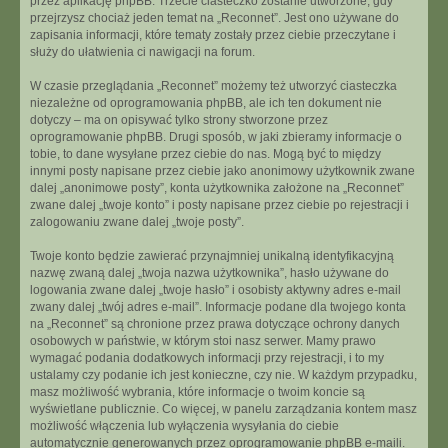
przez aplikację phpBB. Trzecie ciasteczko zostanie utworzone, gdy
przejrzysz chociaż jeden temat na „Reconnet”. Jest ono używane do
zapisania informacji, które tematy zostały przez ciebie przeczytane i
służy do ułatwienia ci nawigacji na forum.
W czasie przeglądania „Reconnet” możemy też utworzyć ciasteczka
niezależne od oprogramowania phpBB, ale ich ten dokument nie
dotyczy – ma on opisywać tylko strony stworzone przez
oprogramowanie phpBB. Drugi sposób, w jaki zbieramy informacje o
tobie, to dane wysyłane przez ciebie do nas. Mogą być to między
innymi posty napisane przez ciebie jako anonimowy użytkownik zwane
dalej „anonimowe posty”, konta użytkownika założone na „Reconnet”
zwane dalej „twoje konto” i posty napisane przez ciebie po rejestracji i
zalogowaniu zwane dalej „twoje posty”.
Twoje konto będzie zawierać przynajmniej unikalną identyfikacyjną
nazwę zwaną dalej „twoja nazwa użytkownika”, hasło używane do
logowania zwane dalej „twoje hasło” i osobisty aktywny adres e-mail
zwany dalej „twój adres e-mail”. Informacje podane dla twojego konta
na „Reconnet” są chronione przez prawa dotyczące ochrony danych
osobowych w państwie, w którym stoi nasz serwer. Mamy prawo
wymagać podania dodatkowych informacji przy rejestracji, i to my
ustalamy czy podanie ich jest konieczne, czy nie. W każdym przypadku,
masz możliwość wybrania, które informacje o twoim koncie są
wyświetlane publicznie. Co więcej, w panelu zarządzania kontem masz
możliwość włączenia lub wyłączenia wysyłania do ciebie
automatycznie generowanych przez oprogramowanie phpBB e-maili.