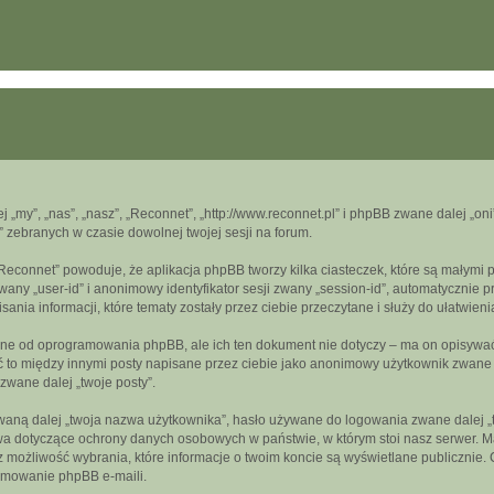
ej „my”, „nas”, „nasz”, „Reconnet”, „http://www.reconnet.pl” i phpBB zwane dalej „
” zebranych w czasie dowolnej twojej sesji na forum.
„Reconnet” powoduje, że aplikacja phpBB tworzy kilka ciasteczek, które są małymi
wany „user-id” i anonimowy identyfikator sesji zwany „session-id”, automatycznie 
nia informacji, które tematy zostały przez ciebie przeczytane i służy do ułatwieni
ne od oprogramowania phpBB, ale ich ten dokument nie dotyczy – ma on opisywać
być to między innymi posty napisane przez ciebie jako anonimowy użytkownik zwan
 zwane dalej „twoje posty”.
aną dalej „twoja nazwa użytkownika”, hasło używane do logowania zwane dalej „two
wa dotyczące ochrony danych osobowych w państwie, w którym stoi nasz serwer. Ma
z możliwość wybrania, które informacje o twoim koncie są wyświetlane publicznie
amowanie phpBB e-maili.