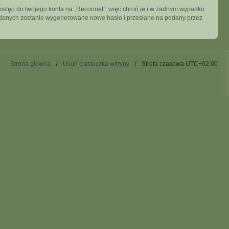
dostęp do twojego konta na „Reconnet”, więc chroń je i w żadnym wypadku
ych danych zostanie wygenerowane nowe hasło i przesłane na podany przez
Strona główna
Usuń ciasteczka witryny
Strefa czasowa
UTC+02:00