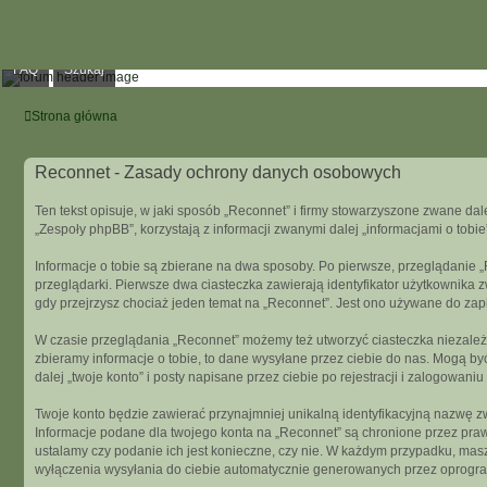
FAQ
Szukaj
Strona główna
Reconnet - Zasady ochrony danych osobowych
Ten tekst opisuje, w jaki sposób „Reconnet” i firmy stowarzyszone zwane dal
„Zespoły phpBB”, korzystają z informacji zwanymi dalej „informacjami o tobie
Informacje o tobie są zbierane na dwa sposoby. Po pierwsze, przeglądanie 
przeglądarki. Pierwsze dwa ciasteczka zawierają identyfikator użytkownika z
gdy przejrzysz chociaż jeden temat na „Reconnet”. Jest ono używane do zapisa
W czasie przeglądania „Reconnet” możemy też utworzyć ciasteczka niezależ
zbieramy informacje o tobie, to dane wysyłane przez ciebie do nas. Mogą 
dalej „twoje konto” i posty napisane przez ciebie po rejestracji i zalogowaniu
Twoje konto będzie zawierać przynajmniej unikalną identyfikacyjną nazwę zw
Informacje podane dla twojego konta na „Reconnet” są chronione przez pra
ustalamy czy podanie ich jest konieczne, czy nie. W każdym przypadku, mas
wyłączenia wysyłania do ciebie automatycznie generowanych przez oprogr