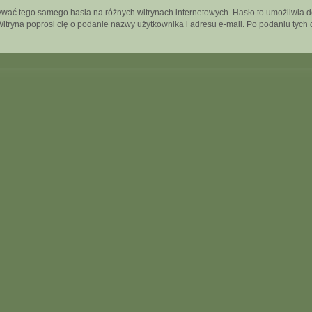
używać tego samego hasła na różnych witrynach internetowych. Hasło to umożliwia 
”. Witryna poprosi cię o podanie nazwy użytkownika i adresu e-mail. Po podaniu t