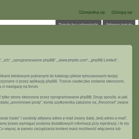
Zarejestruj się
Zaloguj się
Tematy bez odpowiedzi
Aktywne tematy
oni”, „ich”, „oprogramowanie phpBB”, „www.phpbb.com”, „phpBB Limited”,
 plikami tekstowymi pobranymi do katalogu plików tymczasowych twojej
przyznane ci przez aplikację phpBB. Trzecie ciasteczko zostanie utworzone,
a ci nawigacji na forum.
 tylko strony stworzone przez oprogramowanie phpBB. Drugi sposób, w jaki
e dalej „anonimowe posty”, konta użytkownika założone na „Reconnet” zwane
je hasło” i osobisty aktywny adres e-mail zwany dalej „twój adres e-mail”.
my prawo wymagać podania dodatkowych informacji przy rejestracji, i to my
. Co więcej, w panelu zarządzania kontem masz możliwość włączenia lub