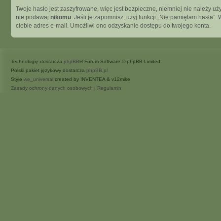
Twoje hasło jest zaszyfrowane, więc jest bezpieczne, niemniej nie należy 
nie podawaj
nikomu
. Jeśli je zapomnisz, użyj funkcji „Nie pamiętam hasła
ciebie adres e-mail. Umożliwi ono odzyskanie dostępu do twojego konta.
Technologię dostarcza
phpBB
® Forum Software © phpBB Limited
Polski pakiet językowy dostarcza
phpBB.pl
Style
we_universal
created by INVENTEA & v12mike
Zasady ochrony danych osobowych
|
Regulamin