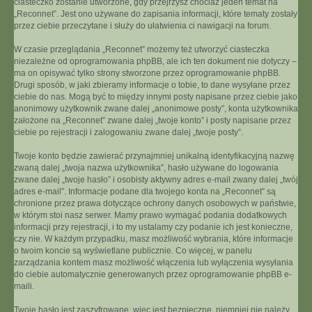
ciasteczko zostanie utworzone, gdy przejrzysz chociaż jeden temat na
„Reconnet”. Jest ono używane do zapisania informacji, które tematy zostały
przez ciebie przeczytane i służy do ułatwienia ci nawigacji na forum.
W czasie przeglądania „Reconnet” możemy też utworzyć ciasteczka
niezależne od oprogramowania phpBB, ale ich ten dokument nie dotyczy –
ma on opisywać tylko strony stworzone przez oprogramowanie phpBB.
Drugi sposób, w jaki zbieramy informacje o tobie, to dane wysyłane przez
ciebie do nas. Mogą być to między innymi posty napisane przez ciebie jako
anonimowy użytkownik zwane dalej „anonimowe posty”, konta użytkownika
założone na „Reconnet” zwane dalej „twoje konto” i posty napisane przez
ciebie po rejestracji i zalogowaniu zwane dalej „twoje posty”.
Twoje konto będzie zawierać przynajmniej unikalną identyfikacyjną nazwę
zwaną dalej „twoja nazwa użytkownika”, hasło używane do logowania
zwane dalej „twoje hasło” i osobisty aktywny adres e-mail zwany dalej „twój
adres e-mail”. Informacje podane dla twojego konta na „Reconnet” są
chronione przez prawa dotyczące ochrony danych osobowych w państwie,
w którym stoi nasz serwer. Mamy prawo wymagać podania dodatkowych
informacji przy rejestracji, i to my ustalamy czy podanie ich jest konieczne,
czy nie. W każdym przypadku, masz możliwość wybrania, które informacje
o twoim koncie są wyświetlane publicznie. Co więcej, w panelu
zarządzania kontem masz możliwość włączenia lub wyłączenia wysyłania
do ciebie automatycznie generowanych przez oprogramowanie phpBB e-
maili.
Twoje hasło jest zaszyfrowane, więc jest bezpieczne, niemniej nie należy