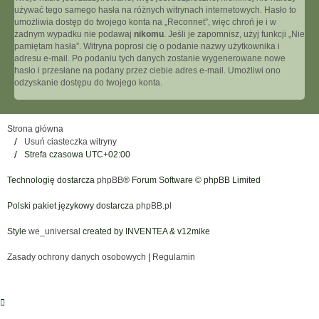
używać tego samego hasła na różnych witrynach internetowych. Hasło to
umożliwia dostęp do twojego konta na „Reconnet”, więc chroń je i w
żadnym wypadku nie podawaj
nikomu
. Jeśli je zapomnisz, użyj funkcji „Nie
pamiętam hasła”. Witryna poprosi cię o podanie nazwy użytkownika i
adresu e-mail. Po podaniu tych danych zostanie wygenerowane nowe
hasło i przesłane na podany przez ciebie adres e-mail. Umożliwi ono
odzyskanie dostępu do twojego konta.
Strona główna
Usuń ciasteczka witryny
Strefa czasowa
UTC+02:00
Technologię dostarcza
phpBB
® Forum Software © phpBB Limited
Polski pakiet językowy dostarcza
phpBB.pl
Style
we_universal
created by INVENTEA & v12mike
Zasady ochrony danych osobowych
|
Regulamin