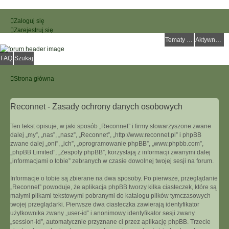
Zaloguj się
Zarejestruj się
Tematy bez odpowiedzi
Aktywne tematy
FAQ
Szukaj
Strona główna
Reconnet - Zasady ochrony danych osobowych
Ten tekst opisuje, w jaki sposób „Reconnet” i firmy stowarzyszone zwane
dalej „my”, „nas”, „nasz”, „Reconnet”, „http://www.reconnet.pl” i phpBB
zwane dalej „oni”, „ich”, „oprogramowanie phpBB”, „www.phpbb.com”,
„phpBB Limited”, „Zespoły phpBB”, korzystają z informacji zwanymi dalej
„informacjami o tobie” zebranych w czasie dowolnej twojej sesji na forum.
Informacje o tobie są zbierane na dwa sposoby. Po pierwsze, przeglądanie
„Reconnet” powoduje, że aplikacja phpBB tworzy kilka ciasteczek, które są
małymi plikami tekstowymi pobranymi do katalogu plików tymczasowych
twojej przeglądarki. Pierwsze dwa ciasteczka zawierają identyfikator
użytkownika zwany „user-id” i anonimowy identyfikator sesji zwany
„session-id”, automatycznie przyznane ci przez aplikację phpBB. Trzecie