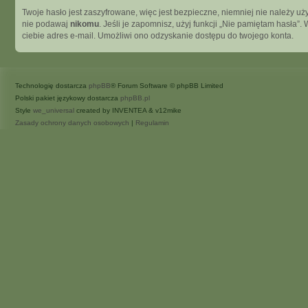
Twoje hasło jest zaszyfrowane, więc jest bezpieczne, niemniej nie należy 
nie podawaj
nikomu
. Jeśli je zapomnisz, użyj funkcji „Nie pamiętam hasła
ciebie adres e-mail. Umożliwi ono odzyskanie dostępu do twojego konta.
Technologię dostarcza
phpBB
® Forum Software © phpBB Limited
Polski pakiet językowy dostarcza
phpBB.pl
Style
we_universal
created by INVENTEA & v12mike
Zasady ochrony danych osobowych
|
Regulamin