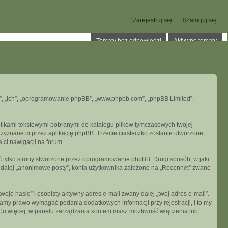
Zarejestruj się
Zaloguj się
Tematy bez odpowiedzi
Aktywne tematy
oni”, „ich”, „oprogramowanie phpBB”, „www.phpbb.com”, „phpBB Limited”,
 plikami tekstowymi pobranymi do katalogu plików tymczasowych twojej
przyznane ci przez aplikację phpBB. Trzecie ciasteczko zostanie utworzone,
a ci nawigacji na forum.
 tylko strony stworzone przez oprogramowanie phpBB. Drugi sposób, w jaki
e dalej „anonimowe posty”, konta użytkownika założone na „Reconnet” zwane
je hasło” i osobisty aktywny adres e-mail zwany dalej „twój adres e-mail”.
my prawo wymagać podania dodatkowych informacji przy rejestracji, i to my
. Co więcej, w panelu zarządzania kontem masz możliwość włączenia lub