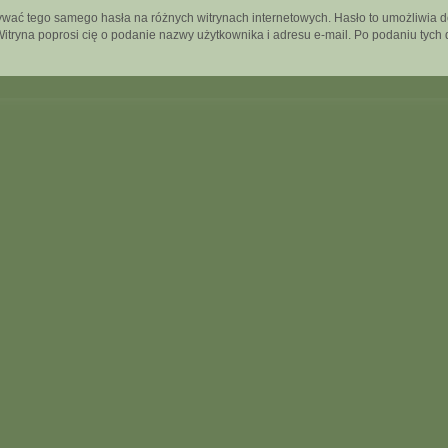
używać tego samego hasła na różnych witrynach internetowych. Hasło to umożliwia 
”. Witryna poprosi cię o podanie nazwy użytkownika i adresu e-mail. Po podaniu t