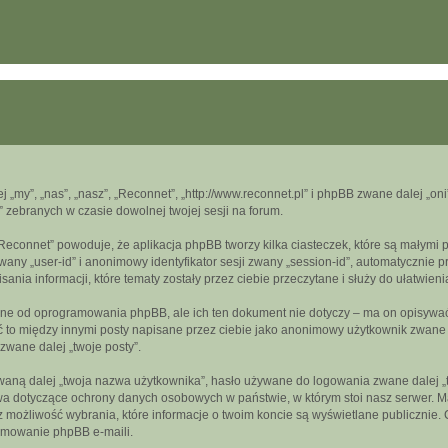
ej „my”, „nas”, „nasz”, „Reconnet”, „http://www.reconnet.pl” i phpBB zwane dalej „
” zebranych w czasie dowolnej twojej sesji na forum.
„Reconnet” powoduje, że aplikacja phpBB tworzy kilka ciasteczek, które są małymi
wany „user-id” i anonimowy identyfikator sesji zwany „session-id”, automatycznie 
nia informacji, które tematy zostały przez ciebie przeczytane i służy do ułatwieni
ne od oprogramowania phpBB, ale ich ten dokument nie dotyczy – ma on opisywać
być to między innymi posty napisane przez ciebie jako anonimowy użytkownik zwan
 zwane dalej „twoje posty”.
aną dalej „twoja nazwa użytkownika”, hasło używane do logowania zwane dalej „two
wa dotyczące ochrony danych osobowych w państwie, w którym stoi nasz serwer. Ma
z możliwość wybrania, które informacje o twoim koncie są wyświetlane publicznie
amowanie phpBB e-maili.