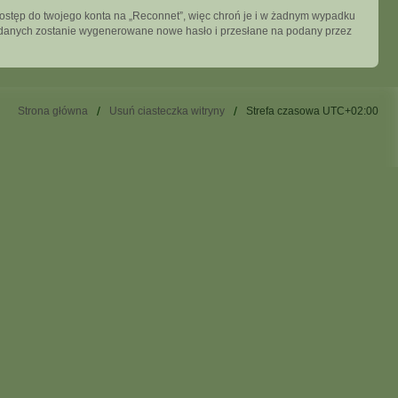
dostęp do twojego konta na „Reconnet”, więc chroń je i w żadnym wypadku
ych danych zostanie wygenerowane nowe hasło i przesłane na podany przez
Strona główna
Usuń ciasteczka witryny
Strefa czasowa
UTC+02:00