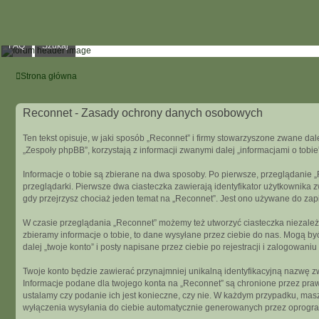
FAQ
Szukaj
Strona główna
Reconnet - Zasady ochrony danych osobowych
Ten tekst opisuje, w jaki sposób „Reconnet” i firmy stowarzyszone zwane dal
„Zespoły phpBB”, korzystają z informacji zwanymi dalej „informacjami o tobie
Informacje o tobie są zbierane na dwa sposoby. Po pierwsze, przeglądanie 
przeglądarki. Pierwsze dwa ciasteczka zawierają identyfikator użytkownika z
gdy przejrzysz chociaż jeden temat na „Reconnet”. Jest ono używane do zapisa
W czasie przeglądania „Reconnet” możemy też utworzyć ciasteczka niezależ
zbieramy informacje o tobie, to dane wysyłane przez ciebie do nas. Mogą 
dalej „twoje konto” i posty napisane przez ciebie po rejestracji i zalogowaniu
Twoje konto będzie zawierać przynajmniej unikalną identyfikacyjną nazwę zw
Informacje podane dla twojego konta na „Reconnet” są chronione przez pra
ustalamy czy podanie ich jest konieczne, czy nie. W każdym przypadku, mas
wyłączenia wysyłania do ciebie automatycznie generowanych przez oprogr