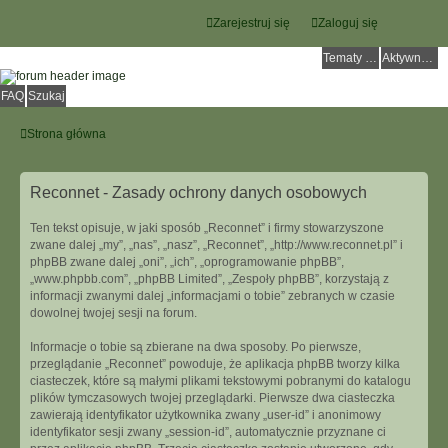
Zarejestruj się
Zaloguj się
Tematy bez odpowiedzi
Aktywne tematy
FAQ
Szukaj
Strona główna
Reconnet - Zasady ochrony danych osobowych
Ten tekst opisuje, w jaki sposób „Reconnet” i firmy stowarzyszone
zwane dalej „my”, „nas”, „nasz”, „Reconnet”, „http://www.reconnet.pl” i
phpBB zwane dalej „oni”, „ich”, „oprogramowanie phpBB”,
„www.phpbb.com”, „phpBB Limited”, „Zespoły phpBB”, korzystają z
informacji zwanymi dalej „informacjami o tobie” zebranych w czasie
dowolnej twojej sesji na forum.
Informacje o tobie są zbierane na dwa sposoby. Po pierwsze,
przeglądanie „Reconnet” powoduje, że aplikacja phpBB tworzy kilka
ciasteczek, które są małymi plikami tekstowymi pobranymi do katalogu
plików tymczasowych twojej przeglądarki. Pierwsze dwa ciasteczka
zawierają identyfikator użytkownika zwany „user-id” i anonimowy
identyfikator sesji zwany „session-id”, automatycznie przyznane ci