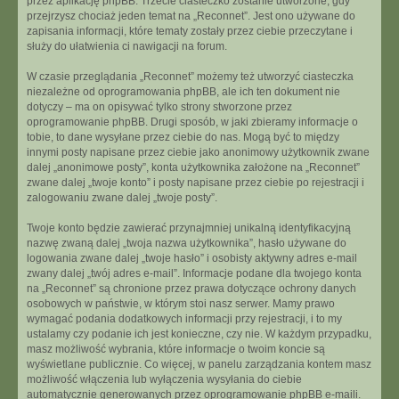
przez aplikację phpBB. Trzecie ciasteczko zostanie utworzone, gdy
przejrzysz chociaż jeden temat na „Reconnet”. Jest ono używane do
zapisania informacji, które tematy zostały przez ciebie przeczytane i
służy do ułatwienia ci nawigacji na forum.
W czasie przeglądania „Reconnet” możemy też utworzyć ciasteczka
niezależne od oprogramowania phpBB, ale ich ten dokument nie
dotyczy – ma on opisywać tylko strony stworzone przez
oprogramowanie phpBB. Drugi sposób, w jaki zbieramy informacje o
tobie, to dane wysyłane przez ciebie do nas. Mogą być to między
innymi posty napisane przez ciebie jako anonimowy użytkownik zwane
dalej „anonimowe posty”, konta użytkownika założone na „Reconnet”
zwane dalej „twoje konto” i posty napisane przez ciebie po rejestracji i
zalogowaniu zwane dalej „twoje posty”.
Twoje konto będzie zawierać przynajmniej unikalną identyfikacyjną
nazwę zwaną dalej „twoja nazwa użytkownika”, hasło używane do
logowania zwane dalej „twoje hasło” i osobisty aktywny adres e-mail
zwany dalej „twój adres e-mail”. Informacje podane dla twojego konta
na „Reconnet” są chronione przez prawa dotyczące ochrony danych
osobowych w państwie, w którym stoi nasz serwer. Mamy prawo
wymagać podania dodatkowych informacji przy rejestracji, i to my
ustalamy czy podanie ich jest konieczne, czy nie. W każdym przypadku,
masz możliwość wybrania, które informacje o twoim koncie są
wyświetlane publicznie. Co więcej, w panelu zarządzania kontem masz
możliwość włączenia lub wyłączenia wysyłania do ciebie
automatycznie generowanych przez oprogramowanie phpBB e-maili.