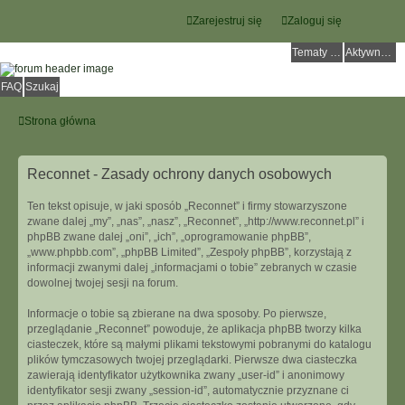
Zarejestruj się
Zaloguj się
Tematy bez odpowiedzi
Aktywne tematy
FAQ
Szukaj
Strona główna
Reconnet - Zasady ochrony danych osobowych
Ten tekst opisuje, w jaki sposób „Reconnet” i firmy stowarzyszone
zwane dalej „my”, „nas”, „nasz”, „Reconnet”, „http://www.reconnet.pl” i
phpBB zwane dalej „oni”, „ich”, „oprogramowanie phpBB”,
„www.phpbb.com”, „phpBB Limited”, „Zespoły phpBB”, korzystają z
informacji zwanymi dalej „informacjami o tobie” zebranych w czasie
dowolnej twojej sesji na forum.
Informacje o tobie są zbierane na dwa sposoby. Po pierwsze,
przeglądanie „Reconnet” powoduje, że aplikacja phpBB tworzy kilka
ciasteczek, które są małymi plikami tekstowymi pobranymi do katalogu
plików tymczasowych twojej przeglądarki. Pierwsze dwa ciasteczka
zawierają identyfikator użytkownika zwany „user-id” i anonimowy
identyfikator sesji zwany „session-id”, automatycznie przyznane ci