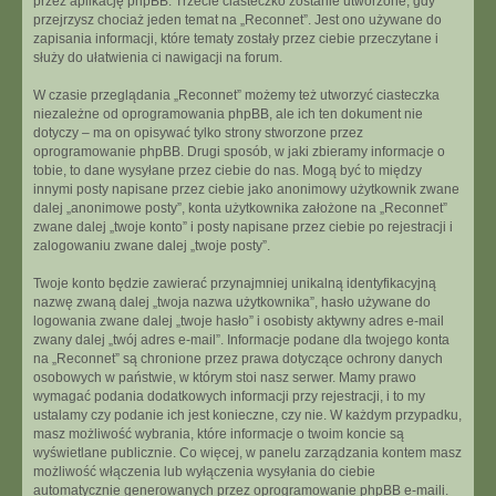
przez aplikację phpBB. Trzecie ciasteczko zostanie utworzone, gdy
przejrzysz chociaż jeden temat na „Reconnet”. Jest ono używane do
zapisania informacji, które tematy zostały przez ciebie przeczytane i
służy do ułatwienia ci nawigacji na forum.
W czasie przeglądania „Reconnet” możemy też utworzyć ciasteczka
niezależne od oprogramowania phpBB, ale ich ten dokument nie
dotyczy – ma on opisywać tylko strony stworzone przez
oprogramowanie phpBB. Drugi sposób, w jaki zbieramy informacje o
tobie, to dane wysyłane przez ciebie do nas. Mogą być to między
innymi posty napisane przez ciebie jako anonimowy użytkownik zwane
dalej „anonimowe posty”, konta użytkownika założone na „Reconnet”
zwane dalej „twoje konto” i posty napisane przez ciebie po rejestracji i
zalogowaniu zwane dalej „twoje posty”.
Twoje konto będzie zawierać przynajmniej unikalną identyfikacyjną
nazwę zwaną dalej „twoja nazwa użytkownika”, hasło używane do
logowania zwane dalej „twoje hasło” i osobisty aktywny adres e-mail
zwany dalej „twój adres e-mail”. Informacje podane dla twojego konta
na „Reconnet” są chronione przez prawa dotyczące ochrony danych
osobowych w państwie, w którym stoi nasz serwer. Mamy prawo
wymagać podania dodatkowych informacji przy rejestracji, i to my
ustalamy czy podanie ich jest konieczne, czy nie. W każdym przypadku,
masz możliwość wybrania, które informacje o twoim koncie są
wyświetlane publicznie. Co więcej, w panelu zarządzania kontem masz
możliwość włączenia lub wyłączenia wysyłania do ciebie
automatycznie generowanych przez oprogramowanie phpBB e-maili.