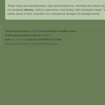
Twoje hasło jest zaszyfrowane, więc jest bezpieczne, niemniej nie należy 
nie podawaj
nikomu
. Jeśli je zapomnisz, użyj funkcji „Nie pamiętam hasła
ciebie adres e-mail. Umożliwi ono odzyskanie dostępu do twojego konta.
Technologię dostarcza
phpBB
® Forum Software © phpBB Limited
Polski pakiet językowy dostarcza
phpBB.pl
Style
we_universal
created by INVENTEA & v12mike
Zasady ochrony danych osobowych
|
Regulamin