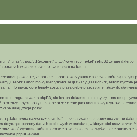
ej „my”, „nas”, „nasz”, „Reconnet”, „http://www.reconnet.pl” i phpBB zwane dalej „
” zebranych w czasie dowolnej twojej sesji na forum.
„Reconnet” powoduje, że aplikacja phpBB tworzy kilka ciasteczek, które są małymi
wany „user-id” i anonimowy identyfikator sesji zwany „session-id”, automatycznie 
nia informacji, które tematy zostały przez ciebie przeczytane i służy do ułatwieni
ne od oprogramowania phpBB, ale ich ten dokument nie dotyczy – ma on opisywać
być to między innymi posty napisane przez ciebie jako anonimowy użytkownik zwan
 zwane dalej „twoje posty”.
aną dalej „twoja nazwa użytkownika”, hasło używane do logowania zwane dalej „two
wa dotyczące ochrony danych osobowych w państwie, w którym stoi nasz serwer. Ma
z możliwość wybrania, które informacje o twoim koncie są wyświetlane publicznie
amowanie phpBB e-maili.