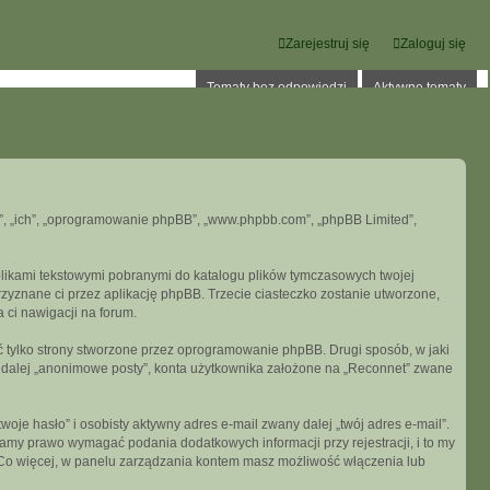
Zarejestruj się
Zaloguj się
Tematy bez odpowiedzi
Aktywne tematy
oni”, „ich”, „oprogramowanie phpBB”, „www.phpbb.com”, „phpBB Limited”,
 plikami tekstowymi pobranymi do katalogu plików tymczasowych twojej
przyznane ci przez aplikację phpBB. Trzecie ciasteczko zostanie utworzone,
a ci nawigacji na forum.
 tylko strony stworzone przez oprogramowanie phpBB. Drugi sposób, w jaki
e dalej „anonimowe posty”, konta użytkownika założone na „Reconnet” zwane
je hasło” i osobisty aktywny adres e-mail zwany dalej „twój adres e-mail”.
my prawo wymagać podania dodatkowych informacji przy rejestracji, i to my
. Co więcej, w panelu zarządzania kontem masz możliwość włączenia lub