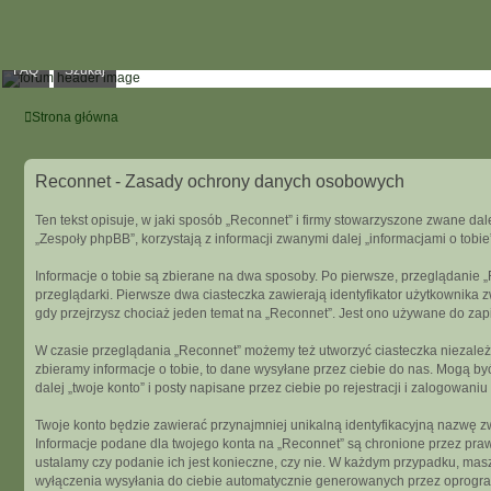
FAQ
Szukaj
Strona główna
Reconnet - Zasady ochrony danych osobowych
Ten tekst opisuje, w jaki sposób „Reconnet” i firmy stowarzyszone zwane dal
„Zespoły phpBB”, korzystają z informacji zwanymi dalej „informacjami o tobie
Informacje o tobie są zbierane na dwa sposoby. Po pierwsze, przeglądanie 
przeglądarki. Pierwsze dwa ciasteczka zawierają identyfikator użytkownika z
gdy przejrzysz chociaż jeden temat na „Reconnet”. Jest ono używane do zapisa
W czasie przeglądania „Reconnet” możemy też utworzyć ciasteczka niezależ
zbieramy informacje o tobie, to dane wysyłane przez ciebie do nas. Mogą 
dalej „twoje konto” i posty napisane przez ciebie po rejestracji i zalogowaniu
Twoje konto będzie zawierać przynajmniej unikalną identyfikacyjną nazwę zw
Informacje podane dla twojego konta na „Reconnet” są chronione przez pra
ustalamy czy podanie ich jest konieczne, czy nie. W każdym przypadku, mas
wyłączenia wysyłania do ciebie automatycznie generowanych przez oprogr