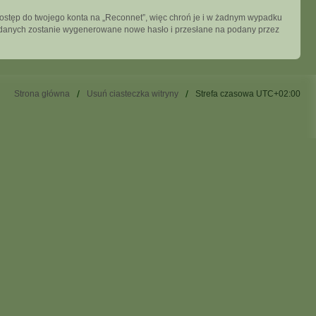
dostęp do twojego konta na „Reconnet”, więc chroń je i w żadnym wypadku
ych danych zostanie wygenerowane nowe hasło i przesłane na podany przez
Strona główna
Usuń ciasteczka witryny
Strefa czasowa
UTC+02:00