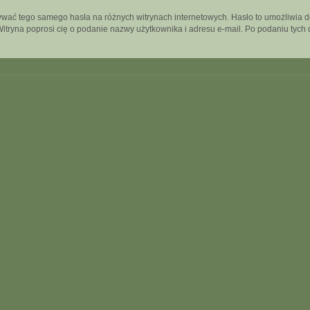
używać tego samego hasła na różnych witrynach internetowych. Hasło to umożliwia 
”. Witryna poprosi cię o podanie nazwy użytkownika i adresu e-mail. Po podaniu t