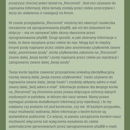
przejrzysz chociaż jeden temat na „Reconnet”. Jest ono używane do
zapisania informacji, które tematy zostały przez ciebie przeczytane i
służy do ułatwienia ci nawigacji na forum.
W czasie przeglądania „Reconnet” możemy też utworzyć ciasteczka
niezależne od oprogramowania phpBB, ale ich ten dokument nie
dotyczy – ma on opisywać tylko strony stworzone przez
oprogramowanie phpBB. Drugi sposób, w jaki zbieramy informacje o
tobie, to dane wysyłane przez ciebie do nas. Mogą być to między
innymi posty napisane przez ciebie jako anonimowy użytkownik zwane
dalej „anonimowe posty”, konta użytkownika założone na „Reconnet”
zwane dalej „twoje konto” i posty napisane przez ciebie po rejestracji i
zalogowaniu zwane dalej „twoje posty”.
Twoje konto będzie zawierać przynajmniej unikalną identyfikacyjną
nazwę zwaną dalej „twoja nazwa użytkownika”, hasło używane do
logowania zwane dalej „twoje hasło” i osobisty aktywny adres e-mail
zwany dalej „twój adres e-mail”. Informacje podane dla twojego konta
na „Reconnet” są chronione przez prawa dotyczące ochrony danych
osobowych w państwie, w którym stoi nasz serwer. Mamy prawo
wymagać podania dodatkowych informacji przy rejestracji, i to my
ustalamy czy podanie ich jest konieczne, czy nie. W każdym przypadku,
masz możliwość wybrania, które informacje o twoim koncie są
wyświetlane publicznie. Co więcej, w panelu zarządzania kontem masz
możliwość włączenia lub wyłączenia wysyłania do ciebie
automatycznie generowanych przez oprogramowanie phpBB e-maili.