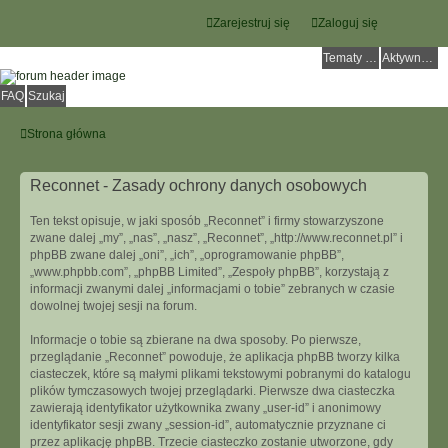
Zarejestruj się
Zaloguj się
Tematy bez odpowiedzi
Aktywne tematy
FAQ
Szukaj
Strona główna
Reconnet - Zasady ochrony danych osobowych
Ten tekst opisuje, w jaki sposób „Reconnet” i firmy stowarzyszone
zwane dalej „my”, „nas”, „nasz”, „Reconnet”, „http://www.reconnet.pl” i
phpBB zwane dalej „oni”, „ich”, „oprogramowanie phpBB”,
„www.phpbb.com”, „phpBB Limited”, „Zespoły phpBB”, korzystają z
informacji zwanymi dalej „informacjami o tobie” zebranych w czasie
dowolnej twojej sesji na forum.
Informacje o tobie są zbierane na dwa sposoby. Po pierwsze,
przeglądanie „Reconnet” powoduje, że aplikacja phpBB tworzy kilka
ciasteczek, które są małymi plikami tekstowymi pobranymi do katalogu
plików tymczasowych twojej przeglądarki. Pierwsze dwa ciasteczka
zawierają identyfikator użytkownika zwany „user-id” i anonimowy
identyfikator sesji zwany „session-id”, automatycznie przyznane ci
przez aplikację phpBB. Trzecie ciasteczko zostanie utworzone, gdy