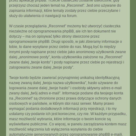
przez aplikację phpBB. Trzecie ciasteczko zostanie utworzone, gdy
przejrzysz chociaż jeden temat na „Reconnet”. Jest ono używane do
zapisania informacji, które tematy zostały przez ciebie przeczytane i
służy do ułatwienia ci nawigacji na forum.
W czasie przeglądania „Reconnet” możemy też utworzyć ciasteczka
niezależne od oprogramowania phpBB, ale ich ten dokument nie
dotyczy – ma on opisywać tylko strony stworzone przez
oprogramowanie phpBB. Drugi sposób, w jaki zbieramy informacje o
tobie, to dane wysyłane przez ciebie do nas. Mogą być to między
innymi posty napisane przez ciebie jako anonimowy użytkownik zwane
dalej „anonimowe posty”, konta użytkownika założone na „Reconnet”
zwane dalej „twoje konto” i posty napisane przez ciebie po rejestracji i
zalogowaniu zwane dalej „twoje posty”.
Twoje konto będzie zawierać przynajmniej unikalną identyfikacyjną
nazwę zwaną dalej „twoja nazwa użytkownika”, hasło używane do
logowania zwane dalej „twoje hasło” i osobisty aktywny adres e-mail
zwany dalej „twój adres e-mail”. Informacje podane dla twojego konta
na „Reconnet” są chronione przez prawa dotyczące ochrony danych
osobowych w państwie, w którym stoi nasz serwer. Mamy prawo
wymagać podania dodatkowych informacji przy rejestracji, i to my
ustalamy czy podanie ich jest konieczne, czy nie. W każdym przypadku,
masz możliwość wybrania, które informacje o twoim koncie są
wyświetlane publicznie. Co więcej, w panelu zarządzania kontem masz
możliwość włączenia lub wyłączenia wysyłania do ciebie
automatycznie generowanych przez oprogramowanie phpBB e-maili.