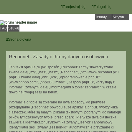
Zarejestruj się
Zaloguj się
Tematy bez odpowiedzi
Aktywne tematy
FAQ
Szukaj
Strona główna
Reconnet - Zasady ochrony danych osobowych
Ten tekst opisuje, w jaki sposób „Reconnet” i firmy stowarzyszone
zwane dalej „my”, „nas”, „nasz”, „Reconnet”, „http://www.reconnet.pl” i
phpBB zwane dalej „oni”, „ich”, „oprogramowanie phpBB”,
„www.phpbb.com”, „phpBB Limited”, „Zespoły phpBB”, korzystają z
informacji zwanymi dalej „informacjami o tobie” zebranych w czasie
dowolnej twojej sesji na forum.
Informacje o tobie są zbierane na dwa sposoby. Po pierwsze,
przeglądanie „Reconnet” powoduje, że aplikacja phpBB tworzy kilka
ciasteczek, które są małymi plikami tekstowymi pobranymi do katalogu
plików tymczasowych twojej przeglądarki. Pierwsze dwa ciasteczka
zawierają identyfikator użytkownika zwany „user-id” i anonimowy
identyfikator sesji zwany „session-id”, automatycznie przyznane ci