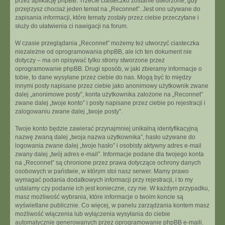
przez aplikację phpBB. Trzecie ciasteczko zostanie utworzone, gdy
przejrzysz chociaż jeden temat na „Reconnet”. Jest ono używane do
zapisania informacji, które tematy zostały przez ciebie przeczytane i
służy do ułatwienia ci nawigacji na forum.
W czasie przeglądania „Reconnet” możemy też utworzyć ciasteczka
niezależne od oprogramowania phpBB, ale ich ten dokument nie
dotyczy – ma on opisywać tylko strony stworzone przez
oprogramowanie phpBB. Drugi sposób, w jaki zbieramy informacje o
tobie, to dane wysyłane przez ciebie do nas. Mogą być to między
innymi posty napisane przez ciebie jako anonimowy użytkownik zwane
dalej „anonimowe posty”, konta użytkownika założone na „Reconnet”
zwane dalej „twoje konto” i posty napisane przez ciebie po rejestracji i
zalogowaniu zwane dalej „twoje posty”.
Twoje konto będzie zawierać przynajmniej unikalną identyfikacyjną
nazwę zwaną dalej „twoja nazwa użytkownika”, hasło używane do
logowania zwane dalej „twoje hasło” i osobisty aktywny adres e-mail
zwany dalej „twój adres e-mail”. Informacje podane dla twojego konta
na „Reconnet” są chronione przez prawa dotyczące ochrony danych
osobowych w państwie, w którym stoi nasz serwer. Mamy prawo
wymagać podania dodatkowych informacji przy rejestracji, i to my
ustalamy czy podanie ich jest konieczne, czy nie. W każdym przypadku,
masz możliwość wybrania, które informacje o twoim koncie są
wyświetlane publicznie. Co więcej, w panelu zarządzania kontem masz
możliwość włączenia lub wyłączenia wysyłania do ciebie
automatycznie generowanych przez oprogramowanie phpBB e-maili.