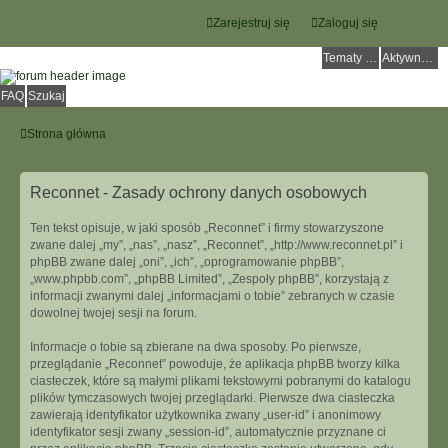
Zarejestruj się
Zaloguj się
Tematy bez odpowiedzi
Aktywne tematy
FAQ
Szukaj
Strona główna
Reconnet - Zasady ochrony danych osobowych
Ten tekst opisuje, w jaki sposób „Reconnet” i firmy stowarzyszone
zwane dalej „my”, „nas”, „nasz”, „Reconnet”, „http://www.reconnet.pl” i
phpBB zwane dalej „oni”, „ich”, „oprogramowanie phpBB”,
„www.phpbb.com”, „phpBB Limited”, „Zespoły phpBB”, korzystają z
informacji zwanymi dalej „informacjami o tobie” zebranych w czasie
dowolnej twojej sesji na forum.
Informacje o tobie są zbierane na dwa sposoby. Po pierwsze,
przeglądanie „Reconnet” powoduje, że aplikacja phpBB tworzy kilka
ciasteczek, które są małymi plikami tekstowymi pobranymi do katalogu
plików tymczasowych twojej przeglądarki. Pierwsze dwa ciasteczka
zawierają identyfikator użytkownika zwany „user-id” i anonimowy
identyfikator sesji zwany „session-id”, automatycznie przyznane ci