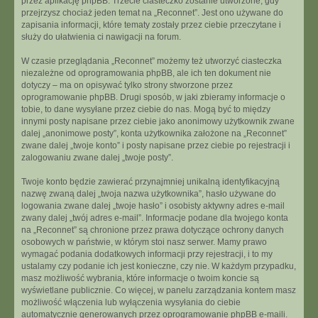
przez aplikację phpBB. Trzecie ciasteczko zostanie utworzone, gdy
przejrzysz chociaż jeden temat na „Reconnet”. Jest ono używane do
zapisania informacji, które tematy zostały przez ciebie przeczytane i
służy do ułatwienia ci nawigacji na forum.
W czasie przeglądania „Reconnet” możemy też utworzyć ciasteczka
niezależne od oprogramowania phpBB, ale ich ten dokument nie
dotyczy – ma on opisywać tylko strony stworzone przez
oprogramowanie phpBB. Drugi sposób, w jaki zbieramy informacje o
tobie, to dane wysyłane przez ciebie do nas. Mogą być to między
innymi posty napisane przez ciebie jako anonimowy użytkownik zwane
dalej „anonimowe posty”, konta użytkownika założone na „Reconnet”
zwane dalej „twoje konto” i posty napisane przez ciebie po rejestracji i
zalogowaniu zwane dalej „twoje posty”.
Twoje konto będzie zawierać przynajmniej unikalną identyfikacyjną
nazwę zwaną dalej „twoja nazwa użytkownika”, hasło używane do
logowania zwane dalej „twoje hasło” i osobisty aktywny adres e-mail
zwany dalej „twój adres e-mail”. Informacje podane dla twojego konta
na „Reconnet” są chronione przez prawa dotyczące ochrony danych
osobowych w państwie, w którym stoi nasz serwer. Mamy prawo
wymagać podania dodatkowych informacji przy rejestracji, i to my
ustalamy czy podanie ich jest konieczne, czy nie. W każdym przypadku,
masz możliwość wybrania, które informacje o twoim koncie są
wyświetlane publicznie. Co więcej, w panelu zarządzania kontem masz
możliwość włączenia lub wyłączenia wysyłania do ciebie
automatycznie generowanych przez oprogramowanie phpBB e-maili.