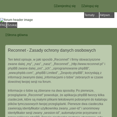
Zarejestruj się
Zaloguj się
Tematy bez odpowiedzi
Aktywne tematy
FAQ
Szukaj
Strona główna
Reconnet - Zasady ochrony danych osobowych
Ten tekst opisuje, w jaki sposób „Reconnet” i firmy stowarzyszone
zwane dalej „my”, „nas”, „nasz”, „Reconnet”, „http://www.reconnet.pl” i
phpBB zwane dalej „oni”, „ich”, „oprogramowanie phpBB”,
„www.phpbb.com”, „phpBB Limited”, „Zespoły phpBB”, korzystają z
informacji zwanymi dalej „informacjami o tobie” zebranych w czasie
dowolnej twojej sesji na forum.
Informacje o tobie są zbierane na dwa sposoby. Po pierwsze,
przeglądanie „Reconnet” powoduje, że aplikacja phpBB tworzy kilka
ciasteczek, które są małymi plikami tekstowymi pobranymi do katalogu
plików tymczasowych twojej przeglądarki. Pierwsze dwa ciasteczka
zawierają identyfikator użytkownika zwany „user-id” i anonimowy
identyfikator sesji zwany „session-id”, automatycznie przyznane ci