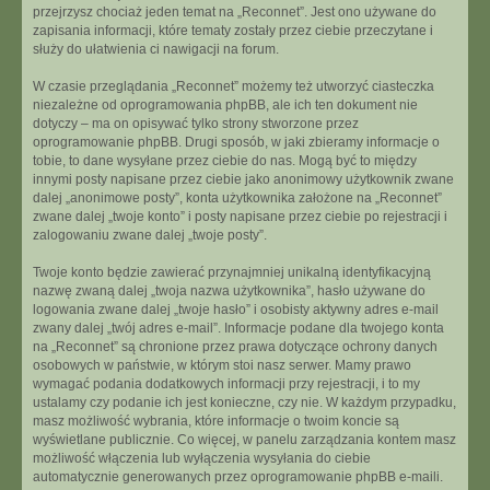
przejrzysz chociaż jeden temat na „Reconnet”. Jest ono używane do
zapisania informacji, które tematy zostały przez ciebie przeczytane i
służy do ułatwienia ci nawigacji na forum.
W czasie przeglądania „Reconnet” możemy też utworzyć ciasteczka
niezależne od oprogramowania phpBB, ale ich ten dokument nie
dotyczy – ma on opisywać tylko strony stworzone przez
oprogramowanie phpBB. Drugi sposób, w jaki zbieramy informacje o
tobie, to dane wysyłane przez ciebie do nas. Mogą być to między
innymi posty napisane przez ciebie jako anonimowy użytkownik zwane
dalej „anonimowe posty”, konta użytkownika założone na „Reconnet”
zwane dalej „twoje konto” i posty napisane przez ciebie po rejestracji i
zalogowaniu zwane dalej „twoje posty”.
Twoje konto będzie zawierać przynajmniej unikalną identyfikacyjną
nazwę zwaną dalej „twoja nazwa użytkownika”, hasło używane do
logowania zwane dalej „twoje hasło” i osobisty aktywny adres e-mail
zwany dalej „twój adres e-mail”. Informacje podane dla twojego konta
na „Reconnet” są chronione przez prawa dotyczące ochrony danych
osobowych w państwie, w którym stoi nasz serwer. Mamy prawo
wymagać podania dodatkowych informacji przy rejestracji, i to my
ustalamy czy podanie ich jest konieczne, czy nie. W każdym przypadku,
masz możliwość wybrania, które informacje o twoim koncie są
wyświetlane publicznie. Co więcej, w panelu zarządzania kontem masz
możliwość włączenia lub wyłączenia wysyłania do ciebie
automatycznie generowanych przez oprogramowanie phpBB e-maili.