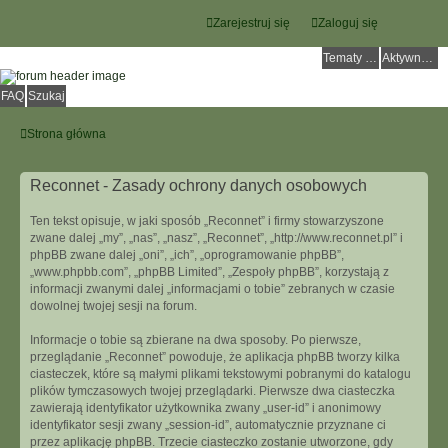
Zarejestruj się
Zaloguj się
Tematy bez odpowiedzi
Aktywne tematy
FAQ
Szukaj
Strona główna
Reconnet - Zasady ochrony danych osobowych
Ten tekst opisuje, w jaki sposób „Reconnet” i firmy stowarzyszone
zwane dalej „my”, „nas”, „nasz”, „Reconnet”, „http://www.reconnet.pl” i
phpBB zwane dalej „oni”, „ich”, „oprogramowanie phpBB”,
„www.phpbb.com”, „phpBB Limited”, „Zespoły phpBB”, korzystają z
informacji zwanymi dalej „informacjami o tobie” zebranych w czasie
dowolnej twojej sesji na forum.
Informacje o tobie są zbierane na dwa sposoby. Po pierwsze,
przeglądanie „Reconnet” powoduje, że aplikacja phpBB tworzy kilka
ciasteczek, które są małymi plikami tekstowymi pobranymi do katalogu
plików tymczasowych twojej przeglądarki. Pierwsze dwa ciasteczka
zawierają identyfikator użytkownika zwany „user-id” i anonimowy
identyfikator sesji zwany „session-id”, automatycznie przyznane ci
przez aplikację phpBB. Trzecie ciasteczko zostanie utworzone, gdy