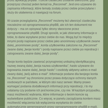
przez aplikację phpBB. Trzecie ciasteczko zostanie utworzone, gdy
przejrzysz chociaż jeden temat na „Reconnet”. Jest ono używane do
zapisania informacji, które tematy zostały przez ciebie przeczytane i
służy do ułatwienia ci nawigacji na forum.
W czasie przeglądania „Reconnet” możemy też utworzyć ciasteczka
niezależne od oprogramowania phpBB, ale ich ten dokument nie
dotyczy – ma on opisywać tylko strony stworzone przez
oprogramowanie phpBB. Drugi sposób, w jaki zbieramy informacje o
tobie, to dane wysyłane przez ciebie do nas. Mogą być to między
innymi posty napisane przez ciebie jako anonimowy użytkownik zwane
dalej „anonimowe posty”, konta użytkownika założone na „Reconnet”
zwane dalej „twoje konto” i posty napisane przez ciebie po rejestracji i
zalogowaniu zwane dalej „twoje posty”.
Twoje konto będzie zawierać przynajmniej unikalną identyfikacyjną
nazwę zwaną dalej „twoja nazwa użytkownika”, hasło używane do
logowania zwane dalej „twoje hasło” i osobisty aktywny adres e-mail
zwany dalej „twój adres e-mail”. Informacje podane dla twojego konta
na „Reconnet” są chronione przez prawa dotyczące ochrony danych
osobowych w państwie, w którym stoi nasz serwer. Mamy prawo
wymagać podania dodatkowych informacji przy rejestracji, i to my
ustalamy czy podanie ich jest konieczne, czy nie. W każdym przypadku,
masz możliwość wybrania, które informacje o twoim koncie są
wyświetlane publicznie. Co więcej, w panelu zarządzania kontem masz
możliwość włączenia lub wyłączenia wysyłania do ciebie
automatycznie generowanych przez oprogramowanie phpBB e-maili.