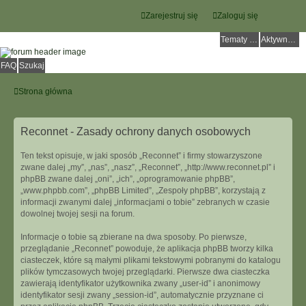
Zarejestruj się
Zaloguj się
Tematy bez odpowiedzi
Aktywne tematy
FAQ
Szukaj
Strona główna
Reconnet - Zasady ochrony danych osobowych
Ten tekst opisuje, w jaki sposób „Reconnet” i firmy stowarzyszone
zwane dalej „my”, „nas”, „nasz”, „Reconnet”, „http://www.reconnet.pl” i
phpBB zwane dalej „oni”, „ich”, „oprogramowanie phpBB”,
„www.phpbb.com”, „phpBB Limited”, „Zespoły phpBB”, korzystają z
informacji zwanymi dalej „informacjami o tobie” zebranych w czasie
dowolnej twojej sesji na forum.
Informacje o tobie są zbierane na dwa sposoby. Po pierwsze,
przeglądanie „Reconnet” powoduje, że aplikacja phpBB tworzy kilka
ciasteczek, które są małymi plikami tekstowymi pobranymi do katalogu
plików tymczasowych twojej przeglądarki. Pierwsze dwa ciasteczka
zawierają identyfikator użytkownika zwany „user-id” i anonimowy
identyfikator sesji zwany „session-id”, automatycznie przyznane ci