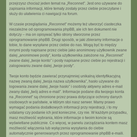
przejrzysz chociaż jeden temat na „Reconnet”. Jest ono używane do
zapisania informacji, które tematy zostały przez ciebie przeczytane i
służy do ułatwienia ci nawigacji na forum.
W czasie przeglądania „Reconnet” możemy też utworzyć ciasteczka
niezależne od oprogramowania phpBB, ale ich ten dokument nie
dotyczy – ma on opisywać tylko strony stworzone przez
oprogramowanie phpBB. Drugi sposób, w jaki zbieramy informacje o
tobie, to dane wysyłane przez ciebie do nas. Mogą być to między
innymi posty napisane przez ciebie jako anonimowy użytkownik zwane
dalej „anonimowe posty”, konta użytkownika założone na „Reconnet”
zwane dalej „twoje konto” i posty napisane przez ciebie po rejestracji i
zalogowaniu zwane dalej „twoje posty”.
Twoje konto będzie zawierać przynajmniej unikalną identyfikacyjną
nazwę zwaną dalej „twoja nazwa użytkownika”, hasło używane do
logowania zwane dalej „twoje hasło” i osobisty aktywny adres e-mail
zwany dalej „twój adres e-mail”. Informacje podane dla twojego konta
na „Reconnet” są chronione przez prawa dotyczące ochrony danych
osobowych w państwie, w którym stoi nasz serwer. Mamy prawo
wymagać podania dodatkowych informacji przy rejestracji, i to my
ustalamy czy podanie ich jest konieczne, czy nie. W każdym przypadku,
masz możliwość wybrania, które informacje o twoim koncie są
wyświetlane publicznie. Co więcej, w panelu zarządzania kontem masz
możliwość włączenia lub wyłączenia wysyłania do ciebie
automatycznie generowanych przez oprogramowanie phpBB e-maili.