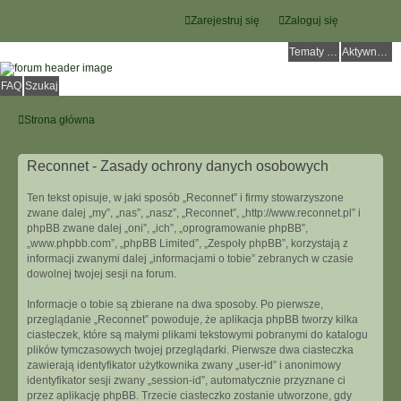
Zarejestruj się
Zaloguj się
Tematy bez odpowiedzi
Aktywne tematy
FAQ
Szukaj
Strona główna
Reconnet - Zasady ochrony danych osobowych
Ten tekst opisuje, w jaki sposób „Reconnet” i firmy stowarzyszone
zwane dalej „my”, „nas”, „nasz”, „Reconnet”, „http://www.reconnet.pl” i
phpBB zwane dalej „oni”, „ich”, „oprogramowanie phpBB”,
„www.phpbb.com”, „phpBB Limited”, „Zespoły phpBB”, korzystają z
informacji zwanymi dalej „informacjami o tobie” zebranych w czasie
dowolnej twojej sesji na forum.
Informacje o tobie są zbierane na dwa sposoby. Po pierwsze,
przeglądanie „Reconnet” powoduje, że aplikacja phpBB tworzy kilka
ciasteczek, które są małymi plikami tekstowymi pobranymi do katalogu
plików tymczasowych twojej przeglądarki. Pierwsze dwa ciasteczka
zawierają identyfikator użytkownika zwany „user-id” i anonimowy
identyfikator sesji zwany „session-id”, automatycznie przyznane ci
przez aplikację phpBB. Trzecie ciasteczko zostanie utworzone, gdy