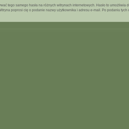
używać tego samego hasła na różnych witrynach internetowych. Hasło to umożliwia 
”. Witryna poprosi cię o podanie nazwy użytkownika i adresu e-mail. Po podaniu t