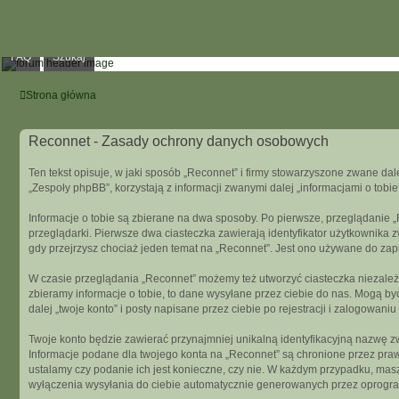
FAQ
Szukaj
Strona główna
Reconnet - Zasady ochrony danych osobowych
Ten tekst opisuje, w jaki sposób „Reconnet” i firmy stowarzyszone zwane dal
„Zespoły phpBB”, korzystają z informacji zwanymi dalej „informacjami o tobie
Informacje o tobie są zbierane na dwa sposoby. Po pierwsze, przeglądanie 
przeglądarki. Pierwsze dwa ciasteczka zawierają identyfikator użytkownika z
gdy przejrzysz chociaż jeden temat na „Reconnet”. Jest ono używane do zapisa
W czasie przeglądania „Reconnet” możemy też utworzyć ciasteczka niezależ
zbieramy informacje o tobie, to dane wysyłane przez ciebie do nas. Mogą 
dalej „twoje konto” i posty napisane przez ciebie po rejestracji i zalogowaniu
Twoje konto będzie zawierać przynajmniej unikalną identyfikacyjną nazwę zw
Informacje podane dla twojego konta na „Reconnet” są chronione przez pra
ustalamy czy podanie ich jest konieczne, czy nie. W każdym przypadku, mas
wyłączenia wysyłania do ciebie automatycznie generowanych przez oprogr