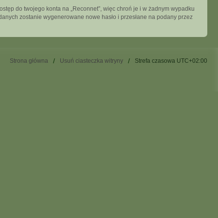
dostęp do twojego konta na „Reconnet”, więc chroń je i w żadnym wypadku
ych danych zostanie wygenerowane nowe hasło i przesłane na podany przez
Strona główna
Usuń ciasteczka witryny
Strefa czasowa
UTC+02:00