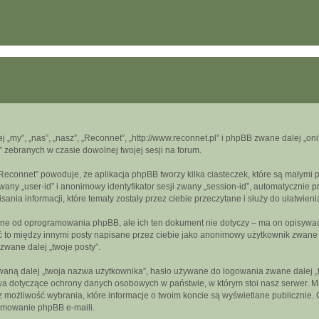
ej „my”, „nas”, „nasz”, „Reconnet”, „http://www.reconnet.pl” i phpBB zwane dalej „
” zebranych w czasie dowolnej twojej sesji na forum.
„Reconnet” powoduje, że aplikacja phpBB tworzy kilka ciasteczek, które są małymi
wany „user-id” i anonimowy identyfikator sesji zwany „session-id”, automatycznie 
nia informacji, które tematy zostały przez ciebie przeczytane i służy do ułatwieni
ne od oprogramowania phpBB, ale ich ten dokument nie dotyczy – ma on opisywać
być to między innymi posty napisane przez ciebie jako anonimowy użytkownik zwan
 zwane dalej „twoje posty”.
aną dalej „twoja nazwa użytkownika”, hasło używane do logowania zwane dalej „two
wa dotyczące ochrony danych osobowych w państwie, w którym stoi nasz serwer. Ma
z możliwość wybrania, które informacje o twoim koncie są wyświetlane publicznie
amowanie phpBB e-maili.