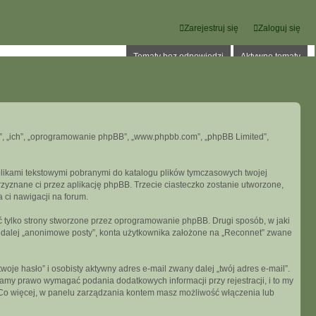
Zarejestruj się
Zaloguj się
Tematy bez odpowiedzi
Aktywne tematy
oni”, „ich”, „oprogramowanie phpBB”, „www.phpbb.com”, „phpBB Limited”,
 plikami tekstowymi pobranymi do katalogu plików tymczasowych twojej
przyznane ci przez aplikację phpBB. Trzecie ciasteczko zostanie utworzone,
a ci nawigacji na forum.
 tylko strony stworzone przez oprogramowanie phpBB. Drugi sposób, w jaki
e dalej „anonimowe posty”, konta użytkownika założone na „Reconnet” zwane
je hasło” i osobisty aktywny adres e-mail zwany dalej „twój adres e-mail”.
my prawo wymagać podania dodatkowych informacji przy rejestracji, i to my
. Co więcej, w panelu zarządzania kontem masz możliwość włączenia lub