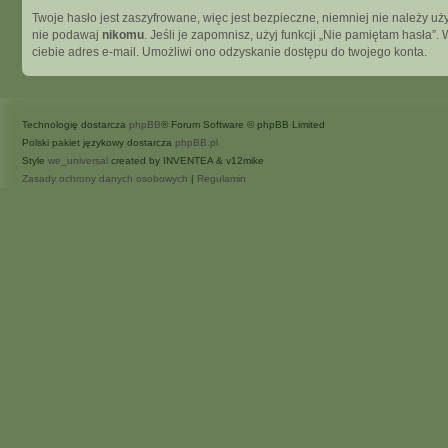
Twoje hasło jest zaszyfrowane, więc jest bezpieczne, niemniej nie należy 
nie podawaj
nikomu
. Jeśli je zapomnisz, użyj funkcji „Nie pamiętam hasła
ciebie adres e-mail. Umożliwi ono odzyskanie dostępu do twojego konta.
Technologię dostarcza
phpBB
® Forum Software © phpBB Limited
Polski pakiet językowy dostarcza
phpBB.pl
Style
we_universal
created by INVENTEA & v12mike
Zasady ochrony danych osobowych
|
Regulamin