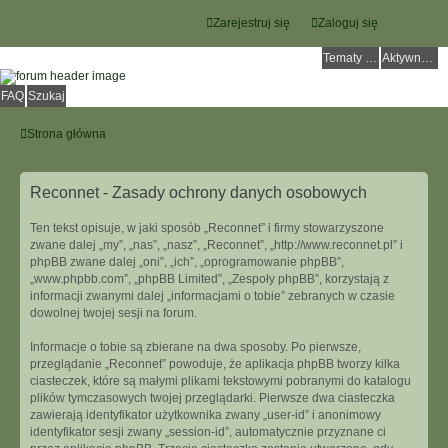
Zarejestruj się
Zaloguj się
Tematy bez odpowiedzi
Aktywne tematy
FAQ
Szukaj
Strona główna
Reconnet - Zasady ochrony danych osobowych
Ten tekst opisuje, w jaki sposób „Reconnet” i firmy stowarzyszone
zwane dalej „my”, „nas”, „nasz”, „Reconnet”, „http://www.reconnet.pl” i
phpBB zwane dalej „oni”, „ich”, „oprogramowanie phpBB”,
„www.phpbb.com”, „phpBB Limited”, „Zespoły phpBB”, korzystają z
informacji zwanymi dalej „informacjami o tobie” zebranych w czasie
dowolnej twojej sesji na forum.
Informacje o tobie są zbierane na dwa sposoby. Po pierwsze,
przeglądanie „Reconnet” powoduje, że aplikacja phpBB tworzy kilka
ciasteczek, które są małymi plikami tekstowymi pobranymi do katalogu
plików tymczasowych twojej przeglądarki. Pierwsze dwa ciasteczka
zawierają identyfikator użytkownika zwany „user-id” i anonimowy
identyfikator sesji zwany „session-id”, automatycznie przyznane ci