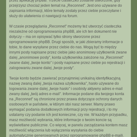
przez aplikację phpBB. Trzecie ciasteczko zostanie utworzone, gdy
przejrzysz chociaż jeden temat na „Reconnet”. Jest ono używane do
zapisania informacji, które tematy zostały przez ciebie przeczytane i
służy do ułatwienia ci nawigacji na forum.
W czasie przeglądania „Reconnet” możemy też utworzyć ciasteczka
niezależne od oprogramowania phpBB, ale ich ten dokument nie
dotyczy – ma on opisywać tylko strony stworzone przez
oprogramowanie phpBB. Drugi sposób, w jaki zbieramy informacje o
tobie, to dane wysyłane przez ciebie do nas. Mogą być to między
innymi posty napisane przez ciebie jako anonimowy użytkownik zwane
dalej „anonimowe posty”, konta użytkownika założone na „Reconnet”
zwane dalej „twoje konto” i posty napisane przez ciebie po rejestracji i
zalogowaniu zwane dalej „twoje posty”.
Twoje konto będzie zawierać przynajmniej unikalną identyfikacyjną
nazwę zwaną dalej „twoja nazwa użytkownika”, hasło używane do
logowania zwane dalej „twoje hasło” i osobisty aktywny adres e-mail
zwany dalej „twój adres e-mail”. Informacje podane dla twojego konta
na „Reconnet” są chronione przez prawa dotyczące ochrony danych
osobowych w państwie, w którym stoi nasz serwer. Mamy prawo
wymagać podania dodatkowych informacji przy rejestracji, i to my
ustalamy czy podanie ich jest konieczne, czy nie. W każdym przypadku,
masz możliwość wybrania, które informacje o twoim koncie są
wyświetlane publicznie. Co więcej, w panelu zarządzania kontem masz
możliwość włączenia lub wyłączenia wysyłania do ciebie
automatycznie generowanych przez oprogramowanie phpBB e-maili.