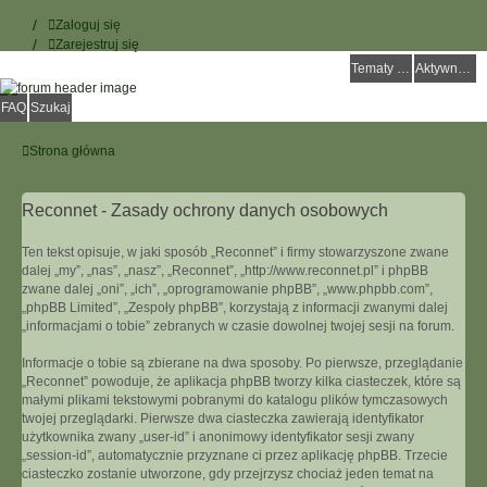
Zaloguj się
Zarejestruj się
Tematy bez odpowiedzi
Aktywne tematy
FAQ
Szukaj
Strona główna
Reconnet - Zasady ochrony danych osobowych
Ten tekst opisuje, w jaki sposób „Reconnet” i firmy stowarzyszone zwane
dalej „my”, „nas”, „nasz”, „Reconnet”, „http://www.reconnet.pl” i phpBB
zwane dalej „oni”, „ich”, „oprogramowanie phpBB”, „www.phpbb.com”,
„phpBB Limited”, „Zespoły phpBB”, korzystają z informacji zwanymi dalej
„informacjami o tobie” zebranych w czasie dowolnej twojej sesji na forum.
Informacje o tobie są zbierane na dwa sposoby. Po pierwsze, przeglądanie
„Reconnet” powoduje, że aplikacja phpBB tworzy kilka ciasteczek, które są
małymi plikami tekstowymi pobranymi do katalogu plików tymczasowych
twojej przeglądarki. Pierwsze dwa ciasteczka zawierają identyfikator
użytkownika zwany „user-id” i anonimowy identyfikator sesji zwany
„session-id”, automatycznie przyznane ci przez aplikację phpBB. Trzecie
ciasteczko zostanie utworzone, gdy przejrzysz chociaż jeden temat na