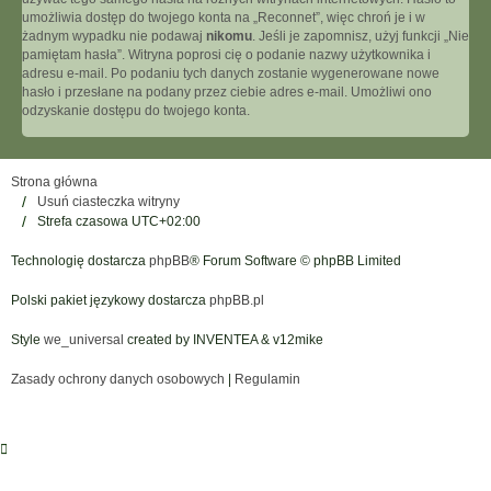
umożliwia dostęp do twojego konta na „Reconnet”, więc chroń je i w
żadnym wypadku nie podawaj
nikomu
. Jeśli je zapomnisz, użyj funkcji „Nie
pamiętam hasła”. Witryna poprosi cię o podanie nazwy użytkownika i
adresu e-mail. Po podaniu tych danych zostanie wygenerowane nowe
hasło i przesłane na podany przez ciebie adres e-mail. Umożliwi ono
odzyskanie dostępu do twojego konta.
Strona główna
Usuń ciasteczka witryny
Strefa czasowa
UTC+02:00
Technologię dostarcza
phpBB
® Forum Software © phpBB Limited
Polski pakiet językowy dostarcza
phpBB.pl
Style
we_universal
created by INVENTEA & v12mike
Zasady ochrony danych osobowych
|
Regulamin