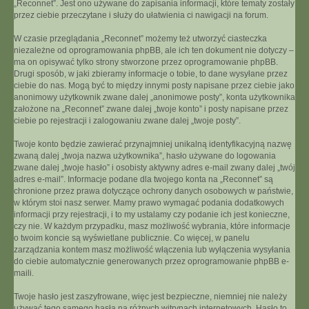
„Reconnet”. Jest ono używane do zapisania informacji, które tematy zostały
przez ciebie przeczytane i służy do ułatwienia ci nawigacji na forum.
W czasie przeglądania „Reconnet” możemy też utworzyć ciasteczka
niezależne od oprogramowania phpBB, ale ich ten dokument nie dotyczy –
ma on opisywać tylko strony stworzone przez oprogramowanie phpBB.
Drugi sposób, w jaki zbieramy informacje o tobie, to dane wysyłane przez
ciebie do nas. Mogą być to między innymi posty napisane przez ciebie jako
anonimowy użytkownik zwane dalej „anonimowe posty”, konta użytkownika
założone na „Reconnet” zwane dalej „twoje konto” i posty napisane przez
ciebie po rejestracji i zalogowaniu zwane dalej „twoje posty”.
Twoje konto będzie zawierać przynajmniej unikalną identyfikacyjną nazwę
zwaną dalej „twoja nazwa użytkownika”, hasło używane do logowania
zwane dalej „twoje hasło” i osobisty aktywny adres e-mail zwany dalej „twój
adres e-mail”. Informacje podane dla twojego konta na „Reconnet” są
chronione przez prawa dotyczące ochrony danych osobowych w państwie,
w którym stoi nasz serwer. Mamy prawo wymagać podania dodatkowych
informacji przy rejestracji, i to my ustalamy czy podanie ich jest konieczne,
czy nie. W każdym przypadku, masz możliwość wybrania, które informacje
o twoim koncie są wyświetlane publicznie. Co więcej, w panelu
zarządzania kontem masz możliwość włączenia lub wyłączenia wysyłania
do ciebie automatycznie generowanych przez oprogramowanie phpBB e-
maili.
Twoje hasło jest zaszyfrowane, więc jest bezpieczne, niemniej nie należy
używać tego samego hasła na różnych witrynach internetowych. Hasło to