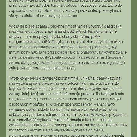
przez aplikację phpBB. Trzecie ciasteczko zostanie utworzone, gdy
przejrzysz chociaż jeden temat na „Reconnet”. Jest ono używane do
zapisania informacji, które tematy zostały przez ciebie przeczytane i
służy do ułatwienia ci nawigacji na forum.
W czasie przeglądania „Reconnet” możemy też utworzyć ciasteczka
niezależne od oprogramowania phpBB, ale ich ten dokument nie
dotyczy – ma on opisywać tylko strony stworzone przez
oprogramowanie phpBB. Drugi sposób, w jaki zbieramy informacje o
tobie, to dane wysyłane przez ciebie do nas. Mogą być to między
innymi posty napisane przez ciebie jako anonimowy użytkownik zwane
dalej „anonimowe posty”, konta użytkownika założone na „Reconnet”
zwane dalej „twoje konto” i posty napisane przez ciebie po rejestracji i
zalogowaniu zwane dalej „twoje posty”.
Twoje konto będzie zawierać przynajmniej unikalną identyfikacyjną
nazwę zwaną dalej „twoja nazwa użytkownika”, hasło używane do
logowania zwane dalej „twoje hasło” i osobisty aktywny adres e-mail
zwany dalej „twój adres e-mail”. Informacje podane dla twojego konta
na „Reconnet” są chronione przez prawa dotyczące ochrony danych
osobowych w państwie, w którym stoi nasz serwer. Mamy prawo
wymagać podania dodatkowych informacji przy rejestracji, i to my
ustalamy czy podanie ich jest konieczne, czy nie. W każdym przypadku,
masz możliwość wybrania, które informacje o twoim koncie są
wyświetlane publicznie. Co więcej, w panelu zarządzania kontem masz
możliwość włączenia lub wyłączenia wysyłania do ciebie
automatycznie generowanych przez oprogramowanie phpBB e-maili.