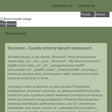
Zarejestruj się
Zaloguj się
Tematy bez odpowiedzi
Aktywne tematy
FAQ
Szukaj
Strona główna
Reconnet - Zasady ochrony danych osobowych
Ten tekst opisuje, w jaki sposób „Reconnet” i firmy stowarzyszone
zwane dalej „my”, „nas”, „nasz”, „Reconnet”, „http://www.reconnet.pl” i
phpBB zwane dalej „oni”, „ich”, „oprogramowanie phpBB”,
„www.phpbb.com”, „phpBB Limited”, „Zespoły phpBB”, korzystają z
informacji zwanymi dalej „informacjami o tobie” zebranych w czasie
dowolnej twojej sesji na forum.
Informacje o tobie są zbierane na dwa sposoby. Po pierwsze,
przeglądanie „Reconnet” powoduje, że aplikacja phpBB tworzy kilka
ciasteczek, które są małymi plikami tekstowymi pobranymi do katalogu
plików tymczasowych twojej przeglądarki. Pierwsze dwa ciasteczka
zawierają identyfikator użytkownika zwany „user-id” i anonimowy
identyfikator sesji zwany „session-id”, automatycznie przyznane ci