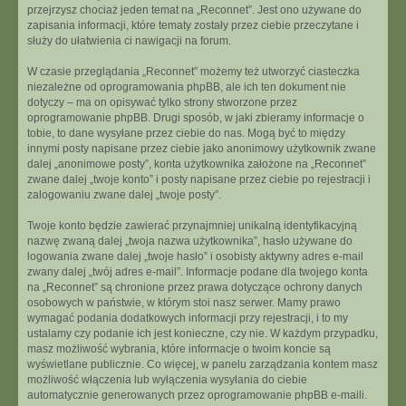
przejrzysz chociaż jeden temat na „Reconnet”. Jest ono używane do
zapisania informacji, które tematy zostały przez ciebie przeczytane i
służy do ułatwienia ci nawigacji na forum.
W czasie przeglądania „Reconnet” możemy też utworzyć ciasteczka
niezależne od oprogramowania phpBB, ale ich ten dokument nie
dotyczy – ma on opisywać tylko strony stworzone przez
oprogramowanie phpBB. Drugi sposób, w jaki zbieramy informacje o
tobie, to dane wysyłane przez ciebie do nas. Mogą być to między
innymi posty napisane przez ciebie jako anonimowy użytkownik zwane
dalej „anonimowe posty”, konta użytkownika założone na „Reconnet”
zwane dalej „twoje konto” i posty napisane przez ciebie po rejestracji i
zalogowaniu zwane dalej „twoje posty”.
Twoje konto będzie zawierać przynajmniej unikalną identyfikacyjną
nazwę zwaną dalej „twoja nazwa użytkownika”, hasło używane do
logowania zwane dalej „twoje hasło” i osobisty aktywny adres e-mail
zwany dalej „twój adres e-mail”. Informacje podane dla twojego konta
na „Reconnet” są chronione przez prawa dotyczące ochrony danych
osobowych w państwie, w którym stoi nasz serwer. Mamy prawo
wymagać podania dodatkowych informacji przy rejestracji, i to my
ustalamy czy podanie ich jest konieczne, czy nie. W każdym przypadku,
masz możliwość wybrania, które informacje o twoim koncie są
wyświetlane publicznie. Co więcej, w panelu zarządzania kontem masz
możliwość włączenia lub wyłączenia wysyłania do ciebie
automatycznie generowanych przez oprogramowanie phpBB e-maili.