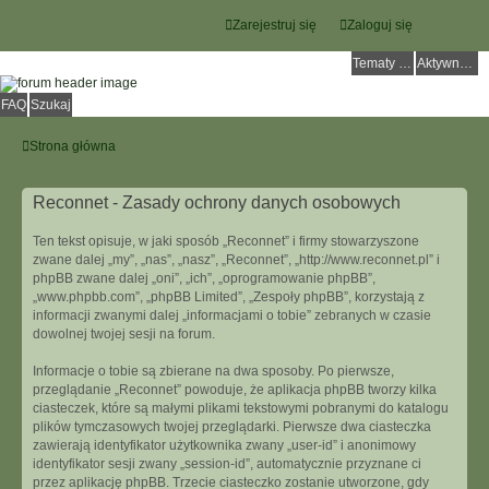
Zarejestruj się
Zaloguj się
Tematy bez odpowiedzi
Aktywne tematy
FAQ
Szukaj
Strona główna
Reconnet - Zasady ochrony danych osobowych
Ten tekst opisuje, w jaki sposób „Reconnet” i firmy stowarzyszone
zwane dalej „my”, „nas”, „nasz”, „Reconnet”, „http://www.reconnet.pl” i
phpBB zwane dalej „oni”, „ich”, „oprogramowanie phpBB”,
„www.phpbb.com”, „phpBB Limited”, „Zespoły phpBB”, korzystają z
informacji zwanymi dalej „informacjami o tobie” zebranych w czasie
dowolnej twojej sesji na forum.
Informacje o tobie są zbierane na dwa sposoby. Po pierwsze,
przeglądanie „Reconnet” powoduje, że aplikacja phpBB tworzy kilka
ciasteczek, które są małymi plikami tekstowymi pobranymi do katalogu
plików tymczasowych twojej przeglądarki. Pierwsze dwa ciasteczka
zawierają identyfikator użytkownika zwany „user-id” i anonimowy
identyfikator sesji zwany „session-id”, automatycznie przyznane ci
przez aplikację phpBB. Trzecie ciasteczko zostanie utworzone, gdy