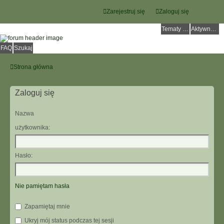
Zarejestruj się
Zaloguj się
Tematy bez odpowiedzi
Aktywne tematy
FAQ
Szukaj
Strona główna
Zaloguj się
Nazwa
użytkownika:
Hasło:
Nie pamiętam hasła
Zapamiętaj mnie
Ukryj mój status podczas tej sesji