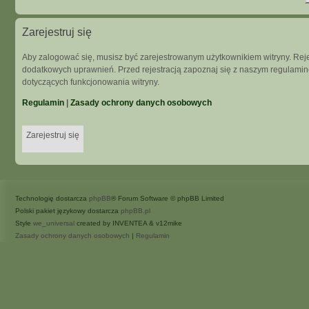
Zarejestruj się
Aby zalogować się, musisz być zarejestrowanym użytkownikiem witryny. Rejes
dodatkowych uprawnień. Przed rejestracją zapoznaj się z naszym regulam
dotyczących funkcjonowania witryny.
Regulamin
|
Zasady ochrony danych osobowych
Zarejestruj się
Technologię dostarcza
phpBB
® Forum Software © phpBB Limited
Polski pakiet językowy dostarcza
phpBB.pl
Style
we_universal
created by INVENTEA & v12mike
Zasady ochrony danych osobowych
|
Regulamin