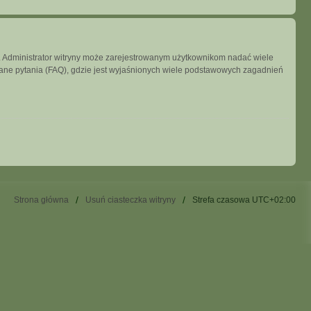
ny. Administrator witryny może zarejestrowanym użytkownikom nadać wiele
ne pytania (FAQ), gdzie jest wyjaśnionych wiele podstawowych zagadnień
Strona główna
Usuń ciasteczka witryny
Strefa czasowa
UTC+02:00