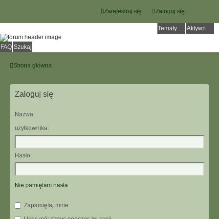
Zarejestruj się
Zaloguj się
Tematy bez odpowiedzi
Aktywne tematy
FAQ
Szukaj
Strona główna
Zaloguj się
Nazwa
użytkownika:
Hasło:
Nie pamiętam hasła
Zapamiętaj mnie