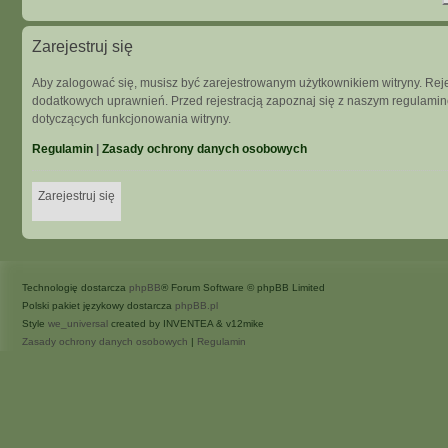
Zarejestruj się
Aby zalogować się, musisz być zarejestrowanym użytkownikiem witryny. Rejes
dodatkowych uprawnień. Przed rejestracją zapoznaj się z naszym regulam
dotyczących funkcjonowania witryny.
Regulamin
|
Zasady ochrony danych osobowych
Zarejestruj się
Technologię dostarcza
phpBB
® Forum Software © phpBB Limited
Polski pakiet językowy dostarcza
phpBB.pl
Style
we_universal
created by INVENTEA & v12mike
Zasady ochrony danych osobowych
|
Regulamin