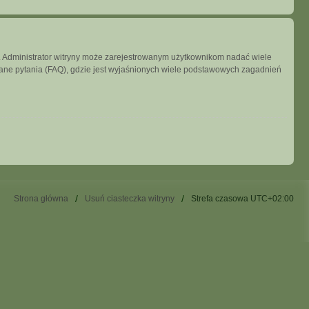
ny. Administrator witryny może zarejestrowanym użytkownikom nadać wiele
ne pytania (FAQ), gdzie jest wyjaśnionych wiele podstawowych zagadnień
Strona główna
Usuń ciasteczka witryny
Strefa czasowa
UTC+02:00