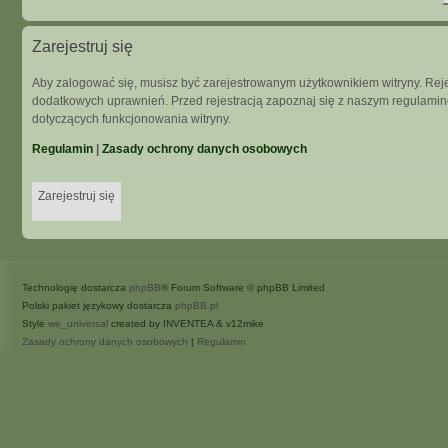
Zarejestruj się
Aby zalogować się, musisz być zarejestrowanym użytkownikiem witryny. Rejes
dodatkowych uprawnień. Przed rejestracją zapoznaj się z naszym regulam
dotyczących funkcjonowania witryny.
Regulamin
|
Zasady ochrony danych osobowych
Zarejestruj się
Technologię dostarcza
phpBB
® Forum Software © phpBB Limited
Polski pakiet językowy dostarcza
phpBB.pl
Style
we_universal
created by INVENTEA & v12mike
Zasady ochrony danych osobowych
|
Regulamin