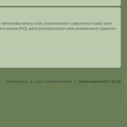
ny. Administrator witryny może zarejestrowanym użytkownikom nadać wiele
ne pytania (FAQ), gdzie jest wyjaśnionych wiele podstawowych zagadnień
Strona główna
Usuń ciasteczka witryny
Strefa czasowa
UTC+02:00