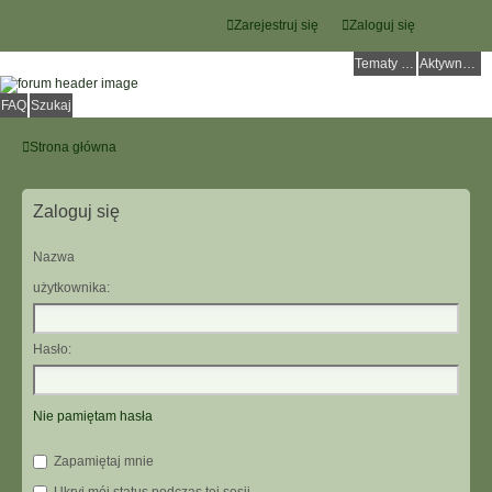
Zarejestruj się
Zaloguj się
Tematy bez odpowiedzi
Aktywne tematy
FAQ
Szukaj
Strona główna
Zaloguj się
Nazwa
użytkownika:
Hasło:
Nie pamiętam hasła
Zapamiętaj mnie