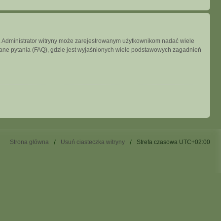
ny. Administrator witryny może zarejestrowanym użytkownikom nadać wiele
ne pytania (FAQ), gdzie jest wyjaśnionych wiele podstawowych zagadnień
Strona główna
Usuń ciasteczka witryny
Strefa czasowa
UTC+02:00