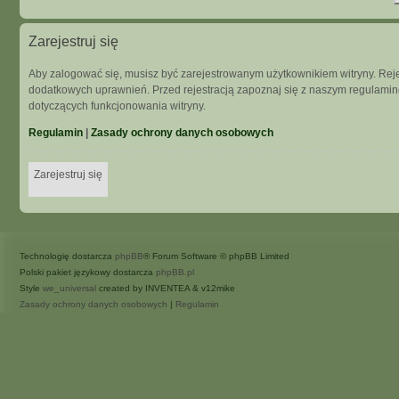
Zarejestruj się
Aby zalogować się, musisz być zarejestrowanym użytkownikiem witryny. Rejes
dodatkowych uprawnień. Przed rejestracją zapoznaj się z naszym regulam
dotyczących funkcjonowania witryny.
Regulamin
|
Zasady ochrony danych osobowych
Zarejestruj się
Technologię dostarcza
phpBB
® Forum Software © phpBB Limited
Polski pakiet językowy dostarcza
phpBB.pl
Style
we_universal
created by INVENTEA & v12mike
Zasady ochrony danych osobowych
|
Regulamin