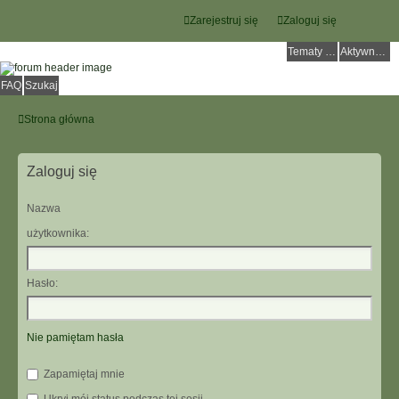
Zarejestruj się
Zaloguj się
Tematy bez odpowiedzi
Aktywne tematy
FAQ
Szukaj
Strona główna
Zaloguj się
Nazwa
użytkownika:
Hasło:
Nie pamiętam hasła
Zapamiętaj mnie