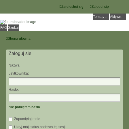
Zarejestruj się
Zaloguj się
Tematy bez odpowiedzi
Aktywne tematy
FAQ
Szukaj
Strona główna
Zaloguj się
Nazwa
użytkownika:
Hasło:
Nie pamiętam hasła
Zapamiętaj mnie
Ukryj mój status podczas tej sesji