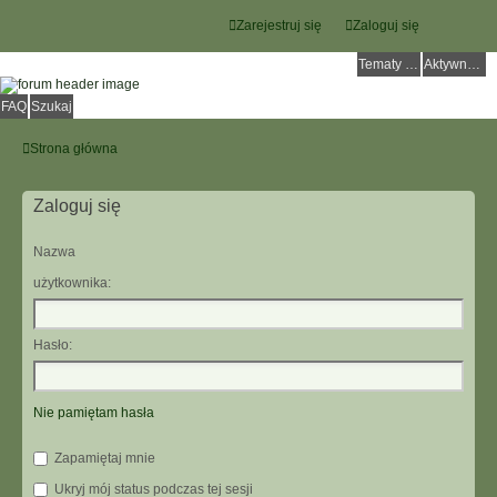
Zarejestruj się
Zaloguj się
Tematy bez odpowiedzi
Aktywne tematy
FAQ
Szukaj
Strona główna
Zaloguj się
Nazwa
użytkownika:
Hasło:
Nie pamiętam hasła
Zapamiętaj mnie
Ukryj mój status podczas tej sesji