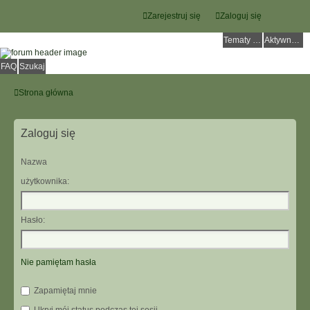
Zarejestruj się
Zaloguj się
Tematy bez odpowiedzi
Aktywne tematy
FAQ
Szukaj
Strona główna
Zaloguj się
Nazwa
użytkownika:
Hasło:
Nie pamiętam hasła
Zapamiętaj mnie