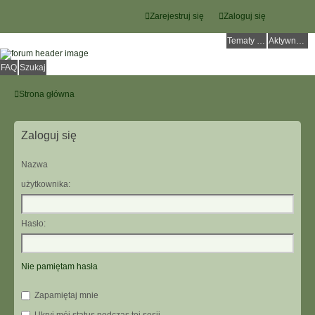
Zarejestruj się
Zaloguj się
Tematy bez odpowiedzi
Aktywne tematy
FAQ
Szukaj
Strona główna
Zaloguj się
Nazwa
użytkownika:
Hasło:
Nie pamiętam hasła
Zapamiętaj mnie