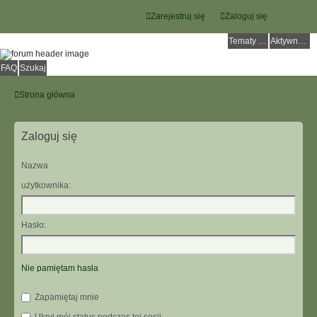
Zarejestruj się
Zaloguj się
Tematy bez odpowiedzi
Aktywne tematy
FAQ
Szukaj
Strona główna
Zaloguj się
Nazwa
użytkownika:
Hasło:
Nie pamiętam hasła
Zapamiętaj mnie