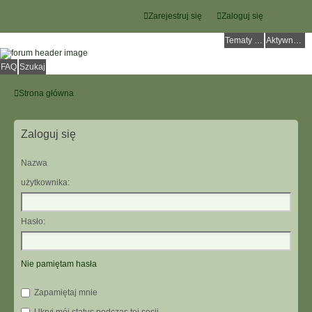
Zarejestruj się
Zaloguj się
Tematy bez odpowiedzi
Aktywne tematy
FAQ
Szukaj
Strona główna
Zaloguj się
Nazwa
użytkownika:
Hasło:
Nie pamiętam hasła
Zapamiętaj mnie