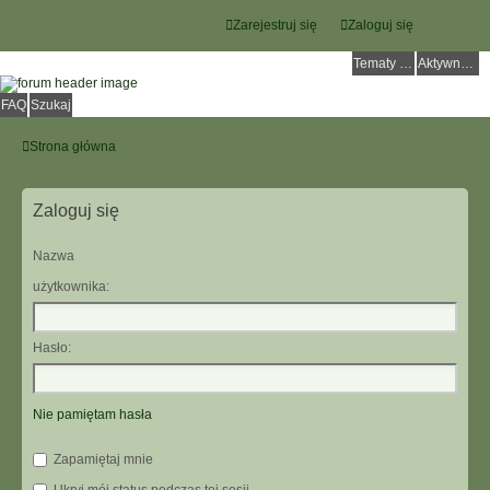
Zarejestruj się
Zaloguj się
Tematy bez odpowiedzi
Aktywne tematy
FAQ
Szukaj
Strona główna
Zaloguj się
Nazwa
użytkownika:
Hasło:
Nie pamiętam hasła
Zapamiętaj mnie