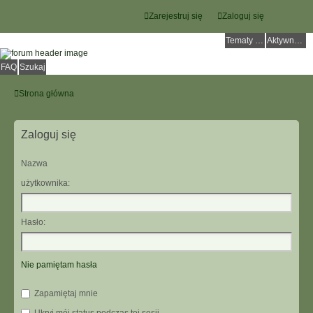
Zarejestruj się
Zaloguj się
Tematy bez odpowiedzi
Aktywne tematy
FAQ
Szukaj
Strona główna
Zaloguj się
Nazwa
użytkownika:
Hasło:
Nie pamiętam hasła
Zapamiętaj mnie