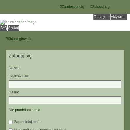
Zarejestruj się
Zaloguj się
Tematy bez odpowiedzi
Aktywne tematy
FAQ
Szukaj
Strona główna
Zaloguj się
Nazwa
użytkownika:
Hasło:
Nie pamiętam hasła
Zapamiętaj mnie