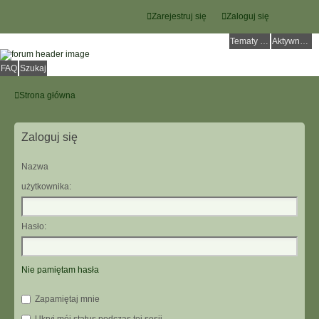
Zarejestruj się
Zaloguj się
Tematy bez odpowiedzi
Aktywne tematy
FAQ
Szukaj
Strona główna
Zaloguj się
Nazwa
użytkownika:
Hasło:
Nie pamiętam hasła
Zapamiętaj mnie