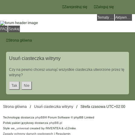
Zarejestruj się
Zaloguj się
Tematy bez odpowiedzi
Aktywne tematy
FAQ
Szukaj
Strona główna
Usuń ciasteczka witryny
Czy na pewno chcesz usunąć wszystkie ciasteczka utworzone przez tę
witrynę?
Strona główna
Usuń ciasteczka witryny
Strefa czasowa
UTC+02:00
Technologię dostarcza
phpBB
® Forum Software © phpBB Limited
Polski pakiet językowy dostarcza
phpBB.pl
Style
we_universal
created by INVENTEA & v12mike
Zasady ochrony danych osobowych
|
Regulamin