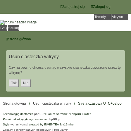
Zarejestruj się
Zaloguj się
Tematy bez odpowiedzi
Aktywne tematy
FAQ
Szukaj
Strona główna
Usuń ciasteczka witryny
Czy na pewno chcesz usunąć wszystkie ciasteczka utworzone przez tę
witrynę?
Strona główna
Usuń ciasteczka witryny
Strefa czasowa
UTC+02:00
Technologię dostarcza
phpBB
® Forum Software © phpBB Limited
Polski pakiet językowy dostarcza
phpBB.pl
Style
we_universal
created by INVENTEA & v12mike
Zasady ochrony danych osobowych
|
Regulamin