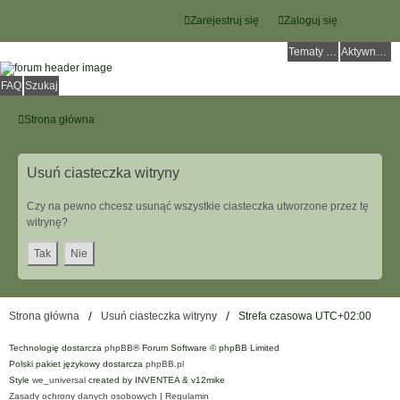
Zarejestruj się
Zaloguj się
Tematy bez odpowiedzi
Aktywne tematy
FAQ
Szukaj
Strona główna
Usuń ciasteczka witryny
Czy na pewno chcesz usunąć wszystkie ciasteczka utworzone przez tę
witrynę?
Strona główna
Usuń ciasteczka witryny
Strefa czasowa
UTC+02:00
Technologię dostarcza
phpBB
® Forum Software © phpBB Limited
Polski pakiet językowy dostarcza
phpBB.pl
Style
we_universal
created by INVENTEA & v12mike
Zasady ochrony danych osobowych
|
Regulamin