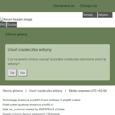
Zarejestruj się
Zaloguj się
Tematy bez odpowiedzi
Aktywne tematy
FAQ
Szukaj
Strona główna
Usuń ciasteczka witryny
Czy na pewno chcesz usunąć wszystkie ciasteczka utworzone przez tę
witrynę?
Strona główna
Usuń ciasteczka witryny
Strefa czasowa
UTC+02:00
Technologię dostarcza
phpBB
® Forum Software © phpBB Limited
Polski pakiet językowy dostarcza
phpBB.pl
Style
we_universal
created by INVENTEA & v12mike
Zasady ochrony danych osobowych
|
Regulamin