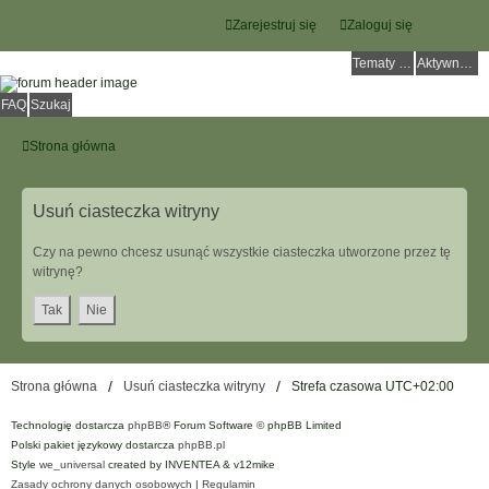
Zarejestruj się
Zaloguj się
Tematy bez odpowiedzi
Aktywne tematy
FAQ
Szukaj
Strona główna
Usuń ciasteczka witryny
Czy na pewno chcesz usunąć wszystkie ciasteczka utworzone przez tę
witrynę?
Strona główna
Usuń ciasteczka witryny
Strefa czasowa
UTC+02:00
Technologię dostarcza
phpBB
® Forum Software © phpBB Limited
Polski pakiet językowy dostarcza
phpBB.pl
Style
we_universal
created by INVENTEA & v12mike
Zasady ochrony danych osobowych
|
Regulamin