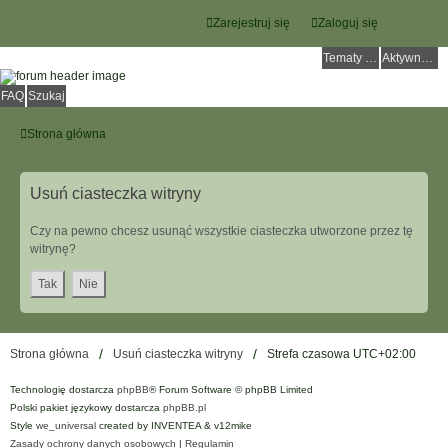
Zarejestruj się
Zaloguj się
Tematy bez odpowiedzi
Aktywne tematy
FAQ
Szukaj
Strona główna
Usuń ciasteczka witryny
Czy na pewno chcesz usunąć wszystkie ciasteczka utworzone przez tę
witrynę?
Strona główna
Usuń ciasteczka witryny
Strefa czasowa
UTC+02:00
Technologię dostarcza
phpBB
® Forum Software © phpBB Limited
Polski pakiet językowy dostarcza
phpBB.pl
Style
we_universal
created by INVENTEA & v12mike
Zasady ochrony danych osobowych
|
Regulamin