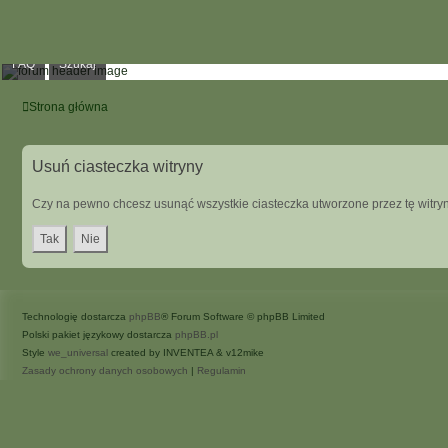
FAQ
Szukaj
Strona główna
Usuń ciasteczka witryny
Czy na pewno chcesz usunąć wszystkie ciasteczka utworzone przez tę witry
Technologię dostarcza
phpBB
® Forum Software © phpBB Limited
Polski pakiet językowy dostarcza
phpBB.pl
Style
we_universal
created by INVENTEA & v12mike
Zasady ochrony danych osobowych
|
Regulamin