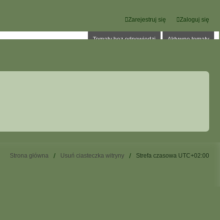
Zarejestruj się
Zaloguj się
Tematy bez odpowiedzi
Aktywne tematy
Strona główna
Usuń ciasteczka witryny
Strefa czasowa
UTC+02:00