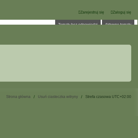
Zarejestruj się
Zaloguj się
Tematy bez odpowiedzi
Aktywne tematy
Strona główna
Usuń ciasteczka witryny
Strefa czasowa
UTC+02:00