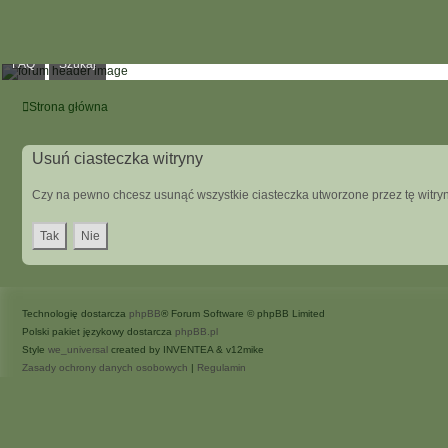
FAQ
Szukaj
Strona główna
Usuń ciasteczka witryny
Czy na pewno chcesz usunąć wszystkie ciasteczka utworzone przez tę witry
Technologię dostarcza
phpBB
® Forum Software © phpBB Limited
Polski pakiet językowy dostarcza
phpBB.pl
Style
we_universal
created by INVENTEA & v12mike
Zasady ochrony danych osobowych
|
Regulamin