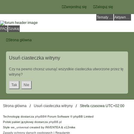
Zarejestruj się
Zaloguj się
Tematy bez odpowiedzi
Aktywne tematy
FAQ
Szukaj
Strona główna
Usuń ciasteczka witryny
Czy na pewno chcesz usunąć wszystkie ciasteczka utworzone przez tę
witrynę?
Strona główna
Usuń ciasteczka witryny
Strefa czasowa
UTC+02:00
Technologię dostarcza
phpBB
® Forum Software © phpBB Limited
Polski pakiet językowy dostarcza
phpBB.pl
Style
we_universal
created by INVENTEA & v12mike
Zasady ochrony danych osobowych
|
Regulamin