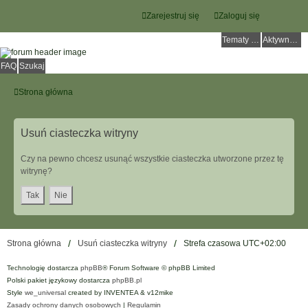
Zarejestruj się
Zaloguj się
Tematy bez odpowiedzi
Aktywne tematy
FAQ
Szukaj
Strona główna
Usuń ciasteczka witryny
Czy na pewno chcesz usunąć wszystkie ciasteczka utworzone przez tę
witrynę?
Strona główna
Usuń ciasteczka witryny
Strefa czasowa
UTC+02:00
Technologię dostarcza
phpBB
® Forum Software © phpBB Limited
Polski pakiet językowy dostarcza
phpBB.pl
Style
we_universal
created by INVENTEA & v12mike
Zasady ochrony danych osobowych
|
Regulamin