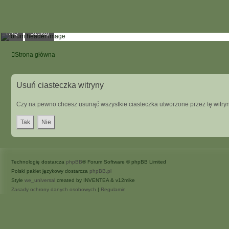
FAQ
Szukaj
Strona główna
Usuń ciasteczka witryny
Czy na pewno chcesz usunąć wszystkie ciasteczka utworzone przez tę witry
Technologię dostarcza
phpBB
® Forum Software © phpBB Limited
Polski pakiet językowy dostarcza
phpBB.pl
Style
we_universal
created by INVENTEA & v12mike
Zasady ochrony danych osobowych
|
Regulamin