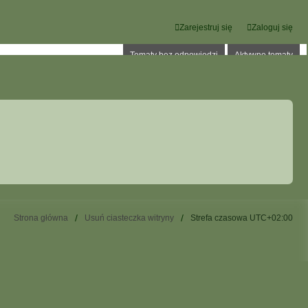
Zarejestruj się
Zaloguj się
Tematy bez odpowiedzi
Aktywne tematy
Strona główna
Usuń ciasteczka witryny
Strefa czasowa
UTC+02:00