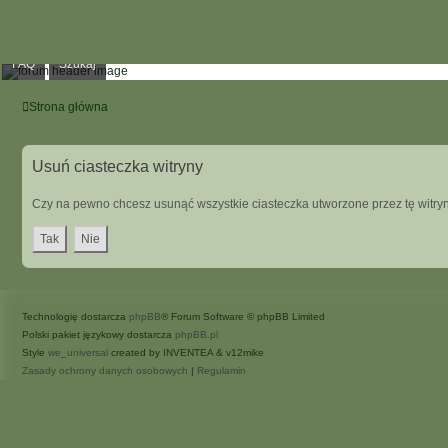
FAQ
Szukaj
Strona główna
Usuń ciasteczka witryny
Czy na pewno chcesz usunąć wszystkie ciasteczka utworzone przez tę witry
Technologię dostarcza
phpBB
® Forum Software © phpBB Limited
Polski pakiet językowy dostarcza
phpBB.pl
Style
we_universal
created by INVENTEA & v12mike
Zasady ochrony danych osobowych
|
Regulamin