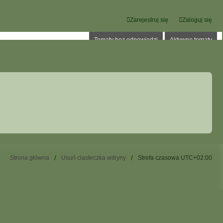
Zarejestruj się
Zaloguj się
Tematy bez odpowiedzi
Aktywne tematy
Strona główna
Usuń ciasteczka witryny
Strefa czasowa
UTC+02:00