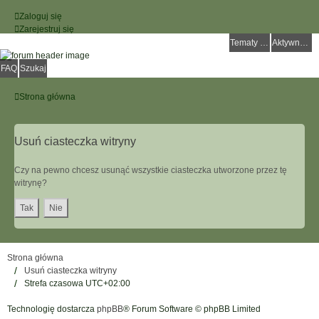
Zaloguj się
Zarejestruj się
Tematy bez odpowiedzi
Aktywne tematy
FAQ
Szukaj
Strona główna
Usuń ciasteczka witryny
Czy na pewno chcesz usunąć wszystkie ciasteczka utworzone przez tę
witrynę?
Strona główna
Usuń ciasteczka witryny
Strefa czasowa
UTC+02:00
Technologię dostarcza
phpBB
® Forum Software © phpBB Limited